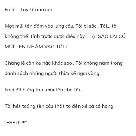
Fred … Tay tôi run run …
Một mũi tên đâm vào lưng cậu. Tôi bị sốc . Tôi… tôi
không thể tính trước được điều này . TẠI SAO LẠI CÓ
MŨI TÊN NHẮM VÀO TÔI ?
Chẳng lẽ còn kẻ nào khác sao . Tôi không nằm trong
danh sách những người thừa kế ngai vàng ..
Fred đã hứng trọn mũi tên cho tôi ..
Tôi hét toáng tên câu thật to đến xé cả cổ họng
“FRED!!!!!”