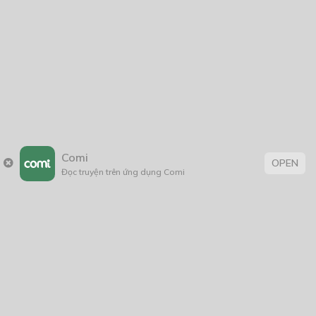
Black Magic (Ma Thuật Hắc Ám)
18/08/2021
Thẻ:
giật gân
,
Lãng Mạn
,
shoujo
,
tâm lý
,
thiếu nữ
,
thriller
,
tình cảm
,
Comi
OPEN
truyện Việt Nam
,
xuyên không
Đọc truyện trên ứng dụng Comi
Trang chủ
Về chúng tôi
Điều khoản sử dụng
Hỏi & Đáp
Liên hệ