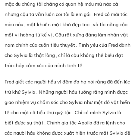
mặc dù chúng tôi chẳng có quan hệ máu mủ nào cả
nhưng cậu ta vẫn luôn coi tôi là em gái . Fred có mái tóc
màu nâu , một khuôn mặt khá đẹp trai , và tài năng của
một vị hoàng tử kế vị . Cậu rất xứng đáng làm nhân vật
nam chính của cuốn tiểu thuyết . Tình yêu của Fred dành
cho Sylvia là thật lòng , chỉ là cậu không thể biểu đạt
trôi chảy cảm xúc của mình tinh tế .
Fred giết các người hầu vì đêm đó họ nói rằng đã đến lúc
trừ khử Sylvia . Những người hầu tưởng rằng mình được
giao nhiệm vụ chăm sóc cho Sylvia như một đồ vật hiến
tế cho một cô tiểu thư quý tộc . Chỉ có mình Sylvia là
biết được sự thật . Chính gia tộc Apollo đã ra lệnh cho
các người hầu không được xuất hiện trước mặt Sylvia để