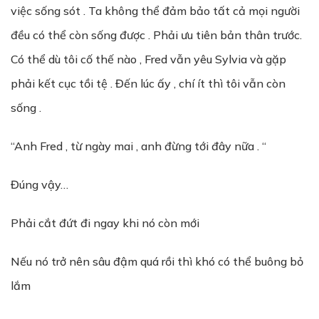
việc sống sót . Ta không thể đảm bảo tất cả mọi người
đều có thể còn sống được . Phải ưu tiên bản thân trước.
Có thể dù tôi cố thế nào , Fred vẫn yêu Sylvia và gặp
phải kết cục tồi tệ . Đến lúc ấy , chí ít thì tôi vẫn còn
sống .
“Anh Fred , từ ngày mai , anh đừng tới đây nữa . “
Đúng vậy…
Phải cắt đứt đi ngay khi nó còn mới
Nếu nó trở nên sâu đậm quá rồi thì khó có thể buông bỏ
lắm