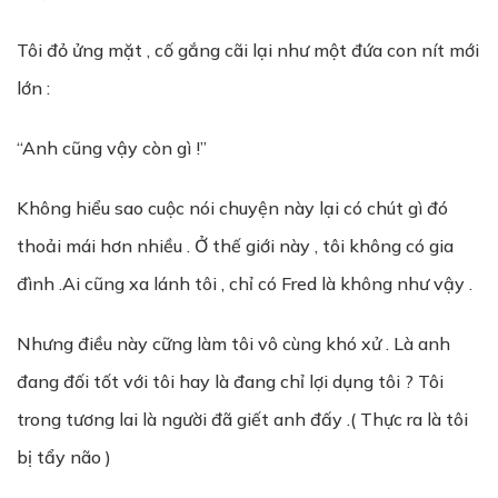
Tôi đỏ ửng mặt , cố gắng cãi lại như một đứa con nít mới
lớn :
“Anh cũng vậy còn gì !”
Không hiểu sao cuộc nói chuyện này lại có chút gì đó
thoải mái hơn nhiều . Ở thế giới này , tôi không có gia
đình .Ai cũng xa lánh tôi , chỉ có Fred là không như vậy .
Nhưng điều này cững làm tôi vô cùng khó xử . Là anh
đang đối tốt với tôi hay là đang chỉ lợi dụng tôi ? Tôi
trong tương lai là người đã giết anh đấy .( Thực ra là tôi
bị tẩy não )