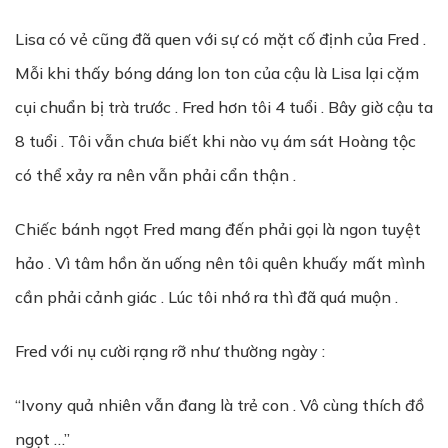
Lisa có vẻ cũng đã quen với sự có mặt cố định của Fred .
Mỗi khi thấy bóng dáng lon ton của cậu là Lisa lại cặm
cụi chuẩn bị trà trước . Fred hơn tôi 4 tuổi . Bây giờ cậu ta
8 tuổi . Tôi vẫn chưa biết khi nào vụ ám sát Hoàng tộc
có thể xảy ra nên vẫn phải cẩn thận .
Chiếc bánh ngọt Fred mang đến phải gọi là ngon tuyệt
hảo . Vì tâm hồn ăn uống nên tôi quên khuấy mất mình
cần phải cảnh giác . Lúc tôi nhớ ra thì đã quá muộn .
Fred với nụ cười rạng rỡ như thường ngày :
“Ivony quả nhiên vẫn đang là trẻ con . Vô cùng thích đồ
ngọt …”