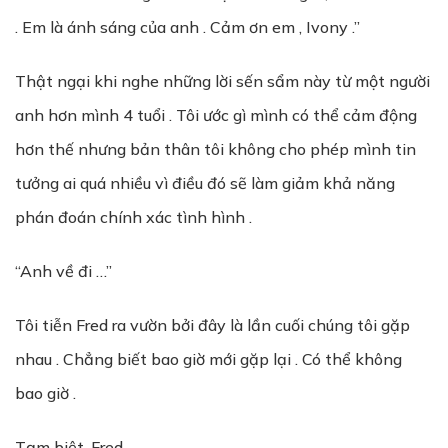
. Em là ánh sáng của anh . Cảm ơn em , Ivony .”
Thật ngại khi nghe những lời sến sẩm này từ một người
anh hơn mình 4 tuổi . Tôi ước gì mình có thể cảm động
hơn thế nhưng bản thân tôi không cho phép mình tin
tưởng ai quá nhiều vì điều đó sẽ làm giảm khả năng
phán đoán chính xác tình hình .
“Anh về đi …”
Tôi tiễn Fred ra vườn bởi đây là lần cuối chúng tôi gặp
nhau . Chẳng biết bao giờ mới gặp lại . Có thể không
bao giờ .
Tạm biệt, Fred .