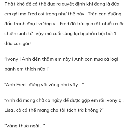
Thật khó để có thể đưa ra quyết định khi đang là đứa
em gái mà Fred coi trọng như thế này . Trên con đường
đấu tranh đoạt vương vị , Fred đã trải qua rất nhiều cuộc
chiến sinh tử , vậy mà cuối cùng lại bị phản bội bởi 1
đứa con gái !
“Ivony ! Anh đến thăm em này ! Anh còn mua cả loại
bánh em thích nữa !”
“Anh Fred , đừng vội vàng như vậy …”
“Anh đã mong chờ ca ngày để được gặp em rồi Ivony ạ .
Lisa , cô có thể mang cho tôi tách trà không ?”
“Vâng thưa ngài …”