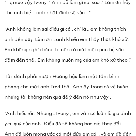
“Tại sao vậy Ivony ? Anh đã làm gì sai sao ? Làm ơn hãy
cho anh biết , anh nhất định sẽ sửa …”
“Anh không làm sai điều gì cả , chỉ là …em không thích
anh đến đây. Làm ơn …anh khiến em thấy thật khó xử .
Em không nghĩ chúng ta nên có một mối quan hệ sâu
đậm đến thế . Em không muốn mẹ của em khó xử theo .”
Tôi đành phải mượn Hoàng hậu làm một tấm bình
phong che mắt anh Fred thôi. Anh ấy trông có vẻ buồn
nhưng tôi không nên quá để ý đến nó như vậy .
“Anh hiểu rồi . Nhưng .. Ivony , em vẫn sẽ luôn là gia đình
yêu quý của anh . Điểu đó sẽ không bao giờ thay đổi .
Anh đã luôn mong ước có một đứa em gái , và em đã đến