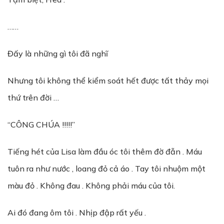
……
Đấy là những gì tôi đã nghĩ
Nhưng tôi không thể kiểm soát hết được tất thảy mọi
thứ trên đời …
“CÔNG CHÚA !!!!!”
Tiếng hét của Lisa làm đầu óc tôi thêm đờ đẫn . Máu
tuôn ra như nước , loang đỏ cả áo . Tay tôi nhuộm một
màu đỏ . Không đau . Không phải máu của tôi.
Ai đó đang ôm tôi . Nhịp đập rất yếu .