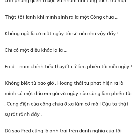
căn phòng quen thuộc và nhâm nhi từng tách trà một .
Thật tốt lành khi mình sinh ra là một Công chúa …
Không ngờ là có một ngày tôi sẽ nói như vậy đấy !
Chỉ có một điều khác lạ là …
Fred – nam chính tiểu thuyết cứ làm phiền tôi mỗi ngày !
Không biết từ bao giờ , Hoàng thái tử phát hiện ra là
mình có một đứa em gái và ngày nào cũng làm phiền tôi
. Cung điện của công chúa ở xa lắm cơ mà ! Cậu ta thật
sự rất rảnh đấy .
Dù sao Fred cũng là anh trai trên danh nghĩa của tôi ,