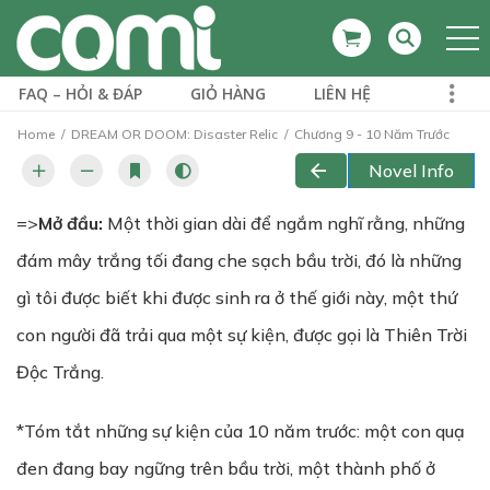
FAQ – HỎI & ĐÁP
GIỎ HÀNG
LIÊN HỆ
Home
DREAM OR DOOM: Disaster Relic
Chương 9 - 10 Năm Trước
Novel Info
=>
Mở đầu:
Một thời gian dài để ngắm nghĩ rằng, những
đám mây trắng tối đang che sạch bầu trời, đó là những
gì tôi được biết khi được sinh ra ở thế giới này, một thứ
con người đã trải qua một sự kiện, được gọi là Thiên Trời
Độc Trắng.
*Tóm tắt những sự kiện của 10 năm trước: một con quạ
đen đang bay ngững trên bầu trời, một thành phố ở