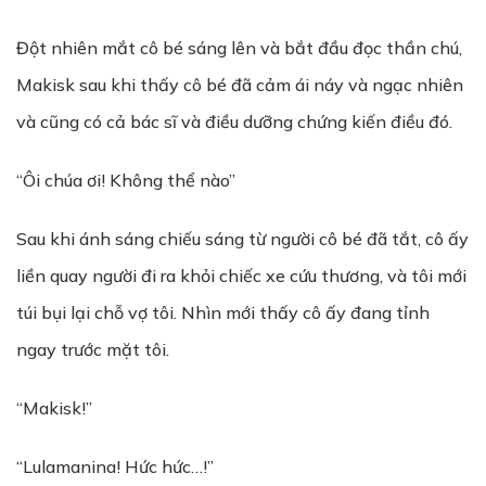
Đột nhiên mắt cô bé sáng lên và bắt đầu đọc thần chú,
Makisk sau khi thấy cô bé đã cảm ái náy và ngạc nhiên
và cũng có cả bác sĩ và điều dưỡng chứng kiến điều đó.
“Ôi chúa ơi! Không thể nào”
Sau khi ánh sáng chiếu sáng từ người cô bé đã tắt, cô ấy
liền quay người đi ra khỏi chiếc xe cứu thương, và tôi mới
túi bụi lại chỗ vợ tôi. Nhìn mới thấy cô ấy đang tỉnh
ngay trước mặt tôi.
“Makisk!”
“Lulamanina! Hức hức…!”