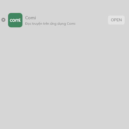
29/01/2024
Comi
OPEN
Đọc truyện trên ứng dụng Comi
Người ta đồn rằng…
12/08/2021
Thẻ:
15+
,
bí ẩn
,
Chuyển Sinh
,
giả tưởng
,
hành động
,
Huyền ảo
,
Lịch
Sử
,
tiểu thuyết
,
tình cảm
,
Tìnhcảm
,
truyện chữ
,
truyện Việt
,
truyện Việt Nam