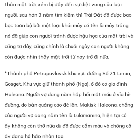
thần mặt trời, xém bị đẩy đến sự diệt vong của loại
người, sau hơn 3 năm tìm kiếm thì Trái Đất đã được bao
bọc toàn bộ bởi một loại khói mây có tên là mây trắng,
nó đã giúp con người tránh được hậu họa của mặt trời và
cũng từ đây, cũng chính là chuỗi ngày con người không
còn được nhìn thấy mặt trời từ nay trở đi nữa.
*Thành phố Petropavlovsk khu vực đường Số 21 Lenin,
Gosget, Khu vực giữ thành phố (Nga), ở đó có gia đình
Haleona. Người vợ đang nằm hấp hối mất máu ở vỉa hè
đường, do bản quảng cáo đè lên, Makisk Haleona, chồng
của người vợ đang nằm tên là Lulamanina, hiện tại cô
ấy không còn thở nữa dù đã được cầm máu và chồng cô
ấy đang hô hấp nhân tạo.