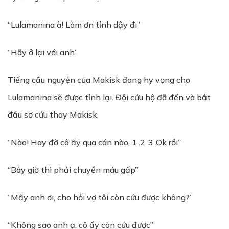
“Lulamanina à! Làm ơn tỉnh dậy đi”
“Hãy ở lại với anh”
Tiếng cầu nguyện của Makisk đang hy vọng cho
Lulamanina sẽ được tỉnh lại. Đội cứu hộ đã đến và bắt
đầu sơ cứu thay Makisk.
“Nào! Hay đỡ cô ấy qua cán nào, 1..2..3..Ok rồi”
“Bây giờ thì phải chuyền máu gấp”
“Mấy anh ơi, cho hỏi vợ tôi còn cứu được không?”
“Không sao anh ạ, cô ấy còn cứu được”