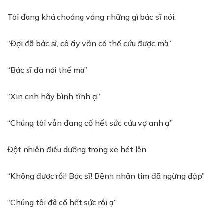
Tôi đang khá choáng váng những gì bác sĩ nói.
“Đợi đã bác sĩ, cô ấy vẫn có thể cứu được mà”
“Bác sĩ đã nói thế mà”
“Xin anh hãy bình tĩnh ạ”
“Chúng tôi vẫn đang cố hết sức cứu vợ anh ạ”
Đột nhiên điều dưỡng trong xe hét lên.
“Không được rồi! Bác sĩ! Bệnh nhân tim đã ngừng đập”
“Chúng tôi đã cố hết sức rồi ạ”