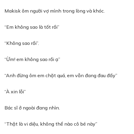
Makisk ôm người vợ mình trong lòng và khóc.
“Em không sao là tốt rồi”
“Không sao rồi”.
“Ừm! em không sao rồi ạ”
“Anh đừng ôm em chặt quá, em vẫn đang đau đấy”
“À xin lỗi”
Bác sĩ ở ngoài đang nhìn.
“Thật là vi diệu, không thể nào cô bé này”