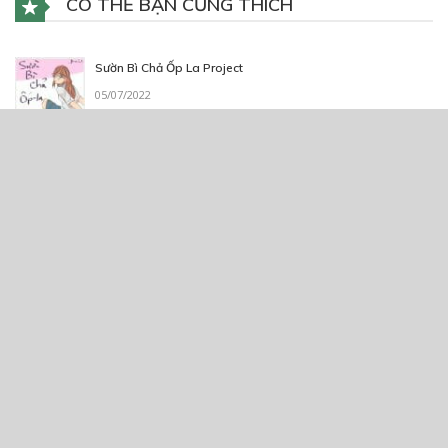
CÓ THỂ BẠN CŨNG THÍCH
Sườn Bì Chả Ốp La Project
05/07/2022
Mặt nạ cười
02/08/2020
Tôi Lớp 10, Cô Lớp 12
23/09/2018
Chuyện đời thường của tôi ^^