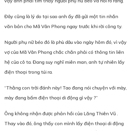
vậy anh phải tìm thấy người phụ nữ béo và hỏi rõ ràng.
Đây cũng là lý do tại sao anh ấy đã gửi một tin nhắn
văn bản cho Mã Vân Phong ngay trước khi rời công ty.
Người phụ nữ béo đó là phù dâu vào ngày hôm đó, vì vậy
vợ của Mã Vân Phong chắc chắn phải có thông tin liên
hệ của cô ta. Đang suy nghĩ miên man, anh tự nhiên lấy
điện thoại trong túi ra.
“Thằng con trời đánh này! Tao đang nói chuyện với mày,
mày đang bấm điện thoại di động gì vậy ?”
Ông không nhận được phản hồi của Lăng Thiên Vũ .
Thay vào đó, ông thấy con mình lấy điện thoại di động