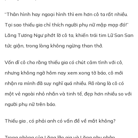
“Thân hình hay ngoại hình thì em hơn cô ta rất nhiều.
Tại sao thiếu gia chỉ thích người phụ nữ mập mạp đó!”
Lăng Tương Ngư phớt lờ cô ta, khiến trái tim Lữ San San
tức giận, trong lòng không ngừng than thở.
Vốn dĩ cô cho rằng thiếu gia có chút cảm tình với cô,
nhưng không ngờ hôm nay xem xong tờ báo, cô mới
nhận ra mình đã suy nghĩ quá nhiều. Rõ ràng là cô có
một vẻ ngoài nhỏ nhắn và tinh tế, đẹp hơn nhiều so với
người phụ nữ trên báo.
Thiếu gia , có phải anh có vấn đề về mắt không?
Trong phòng của Lăng lão gia và Lăng phu nhân.