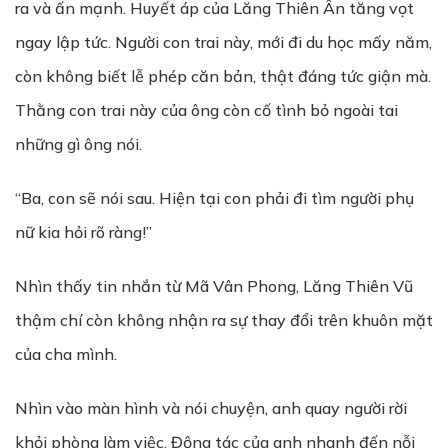
ra và ấn mạnh. Huyết áp của Lăng Thiên Ân tăng vọt
ngay lập tức. Người con trai này, mới đi du học mấy năm,
còn không biết lễ phép căn bản, thật đáng tức giận mà.
Thằng con trai này của ông còn cố tình bỏ ngoài tai
những gì ông nói.
“Ba, con sẽ nói sau. Hiện tại con phải đi tìm người phụ
nữ kia hỏi rõ ràng!”
Nhìn thấy tin nhắn từ Mã Vân Phong, Lăng Thiên Vũ
thậm chí còn không nhận ra sự thay đổi trên khuôn mặt
của cha mình.
Nhìn vào màn hình và nói chuyện, anh quay người rời
khỏi phòng làm việc. Động tác của anh nhanh đến nỗi