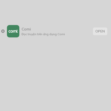
14/05/2021
Comi
Thẻ:
OPEN
Đọc truyện trên ứng dụng Comi
Hài Hước
,
Lãng Mạn ; tình cảm
,
truyện chữ
Trang chủ
Về chúng tôi
Điều khoản sử dụng
Hỏi & Đáp
Liên hệ
COMI © 2024 Comicola - Nền tảng truyện tranh bản quyền duy nhất tại
Việt Nam.
Cơ quan chủ quản: Công ty Cổ phần Comicola
Giấy xác nhận Đăng ký hoạt động phát hành Xuất bản phẩm điện tử số