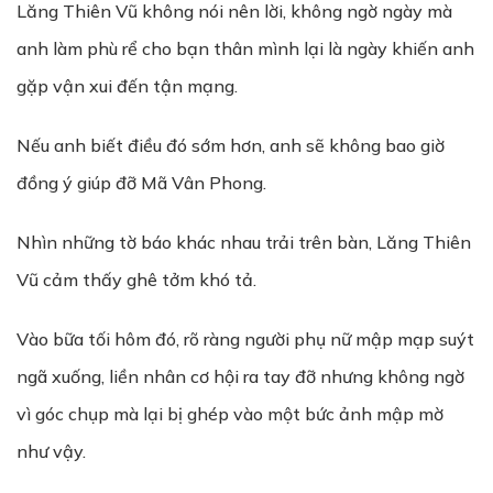
Lăng Thiên Vũ không nói nên lời, không ngờ ngày mà
anh làm phù rể cho bạn thân mình lại là ngày khiến anh
gặp vận xui đến tận mạng.
Nếu anh biết điều đó sớm hơn, anh sẽ không bao giờ
đồng ý giúp đỡ Mã Vân Phong.
Nhìn những tờ báo khác nhau trải trên bàn, Lăng Thiên
Vũ cảm thấy ghê tởm khó tả.
Vào bữa tối hôm đó, rõ ràng người phụ nữ mập mạp suýt
ngã xuống, liền nhân cơ hội ra tay đỡ nhưng không ngờ
vì góc chụp mà lại bị ghép vào một bức ảnh mập mờ
như vậy.