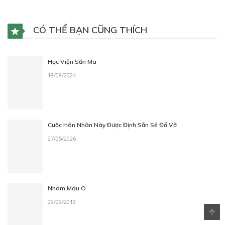
CÓ THỂ BẠN CŨNG THÍCH
Học Viện Săn Ma
18/08/2024
Cuộc Hôn Nhân Này Được Định Sẵn Sẽ Đổ Vỡ
27/05/2026
Nhóm Máu O
09/09/2019