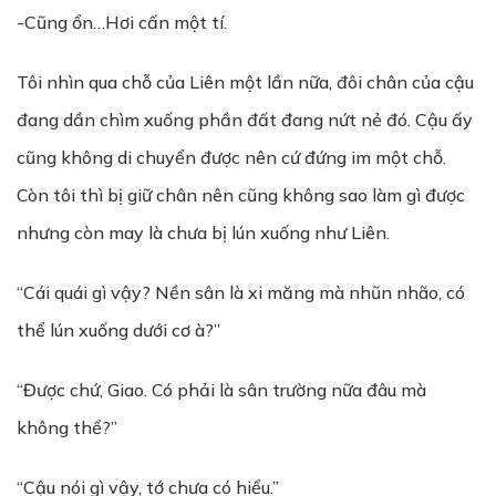
-Cũng ổn…Hơi cấn một tí.
Tôi nhìn qua chỗ của Liên một lần nữa, đôi chân của cậu
đang dần chìm xuống phần đất đang nứt nẻ đó. Cậu ấy
cũng không di chuyển được nên cứ đứng im một chỗ.
Còn tôi thì bị giữ chân nên cũng không sao làm gì được
nhưng còn may là chưa bị lún xuống như Liên.
“Cái quái gì vậy? Nền sân là xi măng mà nhũn nhão, có
thể lún xuống dưới cơ à?”
“Được chứ, Giao. Có phải là sân trường nữa đâu mà
không thể?”
“Cậu nói gì vậy, tớ chưa có hiểu.”