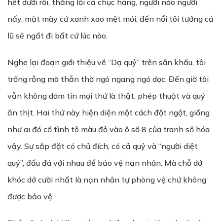
hết dưới rồi, thẳng lối cả chục hàng, người nào người
nấy, mặt mày cứ xanh xao mệt mỏi, đến nổi tôi tưởng cả
lũ sẽ ngất đi bất cứ lúc nào.
Nghe lại đoạn giới thiệu về “Dạ quỷ” trên sân khấu, tôi
trống rỗng mà thẫn thờ ngó ngang ngó dọc. Đến giờ tôi
vẫn không dám tin mọi thứ là thật, phép thuật và quỷ
ăn thịt. Hai thứ này hiện diện một cách đột ngột, giống
như ai đó cố tình tô màu đỏ vào ô số 8 của tranh số hóa
vậy. Sự sắp đặt có chủ đích, có cả quỷ và “người diệt
quỷ”, đấu đá với nhau để bảo vệ nạn nhân. Mà chỗ dở
khóc dở cười nhất là nạn nhân tự phòng vệ chứ không
được bảo vệ.