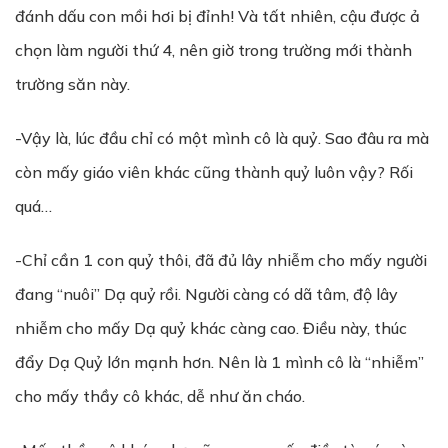
đánh dấu con mồi hơi bị đỉnh! Và tất nhiên, cậu được ả
chọn làm người thứ 4, nên giờ trong trường mới thành
trường săn này.
-Vậy là, lúc đầu chỉ có một mình cô là quỷ. Sao đâu ra mà
còn mấy giáo viên khác cũng thành quỷ luôn vậy? Rối
quá…
-Chỉ cần 1 con quỷ thôi, đã đủ lây nhiễm cho mấy người
đang “nuôi” Dạ quỷ rồi. Người càng có dã tâm, độ lây
nhiễm cho mấy Dạ quỷ khác càng cao. Điều này, thúc
đẩy Dạ Quỷ lớn mạnh hơn. Nên là 1 mình cô là “nhiễm”
cho mấy thầy cô khác, dễ như ăn cháo.