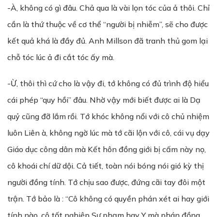
-À, không có gì đâu. Chả qua là vài lọn tóc của ả thôi. Chỉ
cần là thứ thuộc về cơ thể “người bị nhiễm”, sẽ cho được
kết quả khá là đầy đủ. Anh Millson đã tranh thủ gom lại
chỗ tóc lúc ả đi cắt tóc ấy mà.
-Ừ, thôi thì cứ cho là vậy đi, tớ không có đủ trình độ hiểu
cái phép “quy hồi” đâu. Nhờ vậy mới biết được ai là Dạ
quỷ cũng đỡ lắm rồi. Tớ khóc không nổi với cô chủ nhiệm
luôn Liên à, không ngờ lúc mà tớ cãi lộn với cô, cái vụ dạy
Giáo dục công dân mà Kết hôn đồng giới bị cấm này nọ,
cô khoái chí dữ dội. Cả tiết, toàn nói bóng nói gió kỳ thị
người đồng tính. Tớ chịu sao được, đứng cãi tay đôi một
trận. Tớ bảo là : “Cô không có quyền phán xét ai hay giới
tính nào, cô tốt nghiệp Sư phạm hay Y mà phán đồng