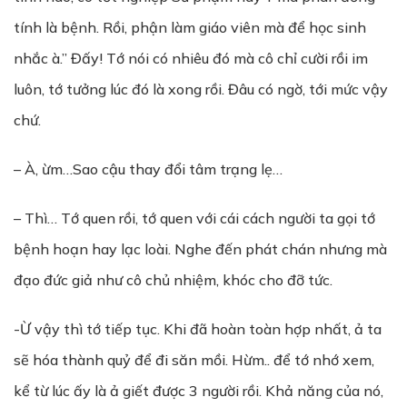
tính là bệnh. Rồi, phận làm giáo viên mà để học sinh
nhắc à.” Đấy! Tớ nói có nhiêu đó mà cô chỉ cười rồi im
luôn, tớ tưởng lúc đó là xong rồi. Đâu có ngờ, tới mức vậy
chứ.
– À, ừm…Sao cậu thay đổi tâm trạng lẹ…
– Thì… Tớ quen rồi, tớ quen với cái cách người ta gọi tớ
bệnh hoạn hay lạc loài. Nghe đến phát chán nhưng mà
đạo đức giả như cô chủ nhiệm, khóc cho đỡ tức.
-Ừ vậy thì tớ tiếp tục. Khi đã hoàn toàn hợp nhất, ả ta
sẽ hóa thành quỷ để đi săn mồi. Hừm.. để tớ nhớ xem,
kể từ lúc ấy là ả giết được 3 người rồi. Khả năng của nó,