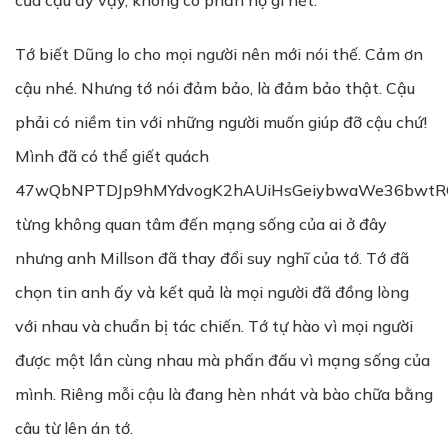
của cậu ấy vậy, không có phẫn nộ gì hết.
Tớ biết Dũng lo cho mọi người nên mới nói thế. Cảm ơn
cậu nhé. Nhưng tớ nói đảm bảo, là đảm bảo thật. Cậu
phải có niềm tin với những người muốn giúp đỡ cậu chứ!
Mình đã có thể giết quách
47wQbNPTDJp9hMYdvogK2hAUiHsGeiybwaWe36bwtR
từng không quan tâm đến mạng sống của ai ở đây
nhưng anh Millson đã thay đổi suy nghĩ của tớ. Tớ đã
chọn tin anh ấy và kết quả là mọi người đã đồng lòng
với nhau và chuẩn bị tác chiến. Tớ tự hào vì mọi người
được một lần cùng nhau mà phấn đấu vì mạng sống của
mình. Riêng mỗi cậu là đang hèn nhát và bào chữa bằng
câu từ lên án tớ.