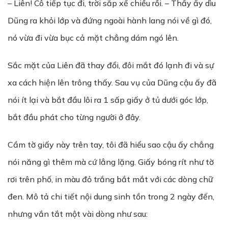
– Liên! Cô tiếp tục đi, trời sắp xế chiều rồi. – Thầy ấy dìu
Dũng ra khỏi lớp và đứng ngoài hành lang nói về gì đó,
nó vừa đi vừa bục cả mặt chẳng dám ngó lên.
Sắc mặt của Liên đã thay đổi, đôi mắt đó lạnh đi và sự
xa cách hiện lên trông thấy. Sau vụ của Dũng cậu ấy đã
nói ít lại và bắt đầu lôi ra 1 sấp giấy ở tủ dưới góc lớp,
bắt đầu phát cho từng người ở đây.
Cầm tờ giấy này trên tay, tôi đã hiểu sao cậu ấy chẳng
nói năng gì thêm mà cứ lẳng lặng. Giấy bóng rít như tờ
rơi trên phố, in màu đỏ trắng bắt mắt với các dòng chữ
đen. Mô tả chi tiết nội dung sinh tồn trong 2 ngày đến,
nhưng vắn tắt một vài dòng như sau: