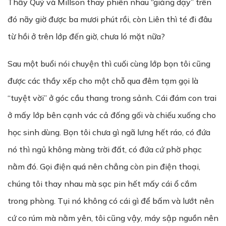
Thầy Quý và Millson thay phiên nhau “giảng dạy” trên
đó nãy giờ được ba mươi phút rồi, còn Liên thì té đi đâu
từ hồi ở trên lớp đến giờ, chưa ló mặt nữa?
Sau một buổi nói chuyện thì cuối cùng lớp bọn tôi cũng
được các thầy xếp cho một chỗ qua đêm tạm gọi là
“tuyệt vời” ở góc cầu thang trong sảnh. Cái đám con trai
ở mấy lớp bên cạnh vác cả đống gối và chiếu xuống cho
học sinh dùng. Bọn tôi chưa gì ngã lưng hết ráo, có đứa
nó thì ngủ không màng trời đất, có đứa cứ phờ phạc
nằm đó. Gọi điện quá nên chẳng còn pin điện thoại,
chúng tôi thay nhau mà sạc pin hết mấy cái ổ cắm
trong phòng. Tụi nó không có cái gì để bấm và lướt nên
cứ co rúm mà nằm yên, tôi cũng vậy, máy sập nguồn nên