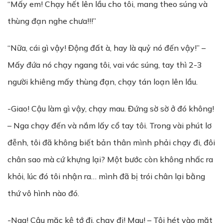
“Mấy em! Chạy hết lên lầu cho tôi, mang theo súng và
thùng đạn nghe chưa!!!”
“Nữa, cái gì vậy! Động đất à, hay là quỷ nó đến vậy!” –
Mấy đứa nó chạy ngang tôi, vai vác súng, tay thì 2-3
người khiêng mấy thùng đạn, chạy tán loạn lên lầu.
-Giao! Cậu làm gì vậy, chạy mau. Đứng sờ sờ ở đó không!
– Nga chạy đến và nắm lấy cổ tay tôi. Trong vài phút lơ
đễnh, tôi đã không biết bản thân mình phải chạy đi, đôi
chân sao mà cứ khựng lại? Một bước còn không nhấc ra
khỏi, lúc đó tôi nhận ra… mình đã bị trói chân lại bằng
thứ vô hình nào đó.
-Nga! Cậu mặc kệ tớ đi, chạy đi! Mau! – Tôi hét vào mặt