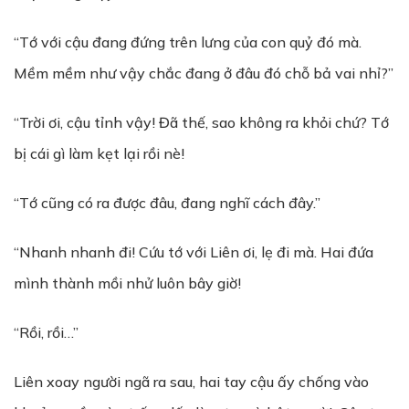
“Tớ với cậu đang đứng trên lưng của con quỷ đó mà.
Mềm mềm như vậy chắc đang ở đâu đó chỗ bả vai nhỉ?”
“Trời ơi, cậu tỉnh vậy! Đã thế, sao không ra khỏi chứ? Tớ
bị cái gì làm kẹt lại rồi nè!
“Tớ cũng có ra được đâu, đang nghĩ cách đây.”
“Nhanh nhanh đi! Cứu tớ với Liên ơi, lẹ đi mà. Hai đứa
mình thành mồi nhử luôn bây giờ!
“Rồi, rồi…”
Liên xoay người ngã ra sau, hai tay cậu ấy chống vào