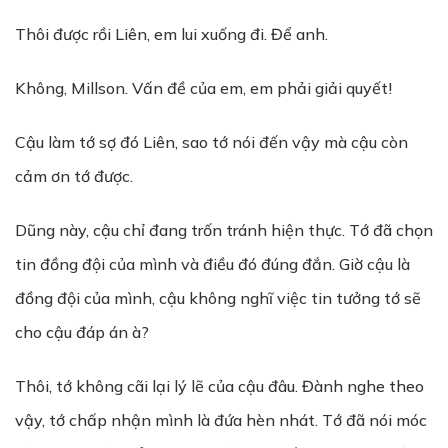
Thôi được rồi Liên, em lui xuống đi. Để anh.
Không, Millson. Vấn đề của em, em phải giải quyết!
Cậu làm tớ sợ đó Liên, sao tớ nói đến vậy mà cậu còn
cảm ơn tớ được.
Dũng này, cậu chỉ đang trốn tránh hiện thực. Tớ đã chọn
tin đồng đội của mình và điều đó đúng đắn. Giờ cậu là
đồng đội của mình, cậu không nghĩ việc tin tưởng tớ sẽ
cho cậu đáp án à?
Thôi, tớ không cãi lại lý lẽ của cậu đâu. Đành nghe theo
vậy, tớ chấp nhận mình là đứa hèn nhát. Tớ đã nói móc