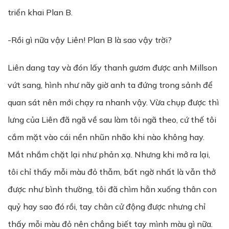
triển khai Plan B.
-Rồi gì nữa vậy Liên! Plan B là sao vậy trời?
Liên dang tay và đón lấy thanh gươm được anh Millson
vứt sang, hình như nãy giờ anh ta đứng trong sảnh để
quan sát nên mới chạy ra nhanh vậy. Vừa chụp được thì
lưng của Liên đã ngã về sau làm tôi ngã theo, cứ thế tôi
cắm mặt vào cái nền nhũn nhão khi nào không hay.
Mắt nhắm chặt lại như phản xạ. Nhưng khi mở ra lại,
tôi chỉ thấy mỗi màu đỏ thẫm, bất ngờ nhất là vẫn thở
được như bình thường, tôi đã chìm hẳn xuống thân con
quỷ hay sao đó rồi, tay chân cử động được nhưng chỉ
thấy mỗi màu đỏ nên chẳng biết tay mình màu gì nữa.