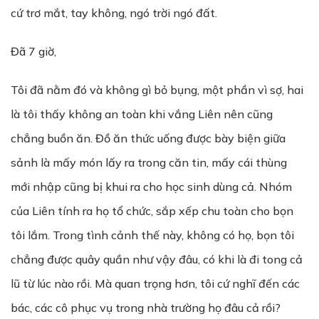
cứ trơ mắt, tay không, ngó trời ngó đất.
Đã 7 giờ,
Tôi đã nằm đó và không gì bỏ bụng, một phần vì sợ, hai
là tôi thấy không an toàn khi vắng Liên nên cũng
chẳng buồn ăn. Đồ ăn thức uống được bày biện giữa
sảnh là mấy món lấy ra trong căn tin, mấy cái thùng
mới nhập cũng bị khui ra cho học sinh dùng cả. Nhóm
của Liên tính ra họ tổ chức, sắp xếp chu toàn cho bọn
tôi lắm. Trong tình cảnh thế này, không có họ, bọn tôi
chẳng được quây quần như vậy đâu, có khi là đi tong cả
lũ từ lúc nào rồi. Mà quan trọng hơn, tôi cứ nghĩ đến các
bác, các cô phục vụ trong nhà trường họ đâu cả rồi?