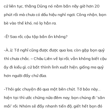
cứ liên tục, thằng Dũng nó nằm bắn nãy giờ hơn 20
phút rồi mà chưa có dấu hiệu nghỉ ngơi. Công nhận, bạn
bè vào thế khó, nó lạ hẳn ra.
-Ê! Sao rồi, cậu tập bắn ổn không?
-À..ừ. Tớ nghĩ cũng được được qua loa, còn gặp bọn quỷ
thì chưa chắc. – Châu Liên về lại rồi, vẫn không biết cậu
ấy đi kiểu gì, cứ bất thình lình xuất hiện, giống ma quỷ
hơn người đấy chứ đùa.
-Thôi gác chuyện đó qua một bên chút. Tớ bảo này…
hiện tại thì ước chừng nửa đêm nay, bọn chúng đi “săn
mồi” rồi. Nhóm sẽ đẩy nhanh tiến độ, giết hết bọn đó