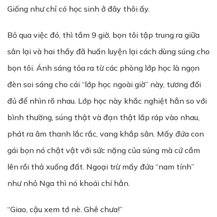
Giống như chỉ có học sinh ở đây thôi ấy.
Bỏ qua việc đó, thì tầm 9 giờ, bọn tôi tập trung ra giữa
sân lại và hai thầy đã huấn luyện lại cách dùng súng cho
bọn tôi. Ánh sáng tỏa ra từ các phòng lớp học là ngọn
đèn soi sáng cho cái “lớp học ngoài giờ” này, tương đối
đủ để nhìn rõ nhau. Lớp học này khắc nghiệt hẳn so với
bình thường, súng thật và đạn thật lắp ráp vào nhau,
phát ra âm thanh lắc rắc, vang khắp sân. Mấy đứa con
gái bọn nó chật vật với sức nặng của súng mà cứ cầm
lên rồi thả xuống đất. Ngoại trừ mấy đứa “nam tính”
như nhỏ Nga thì nó khoái chí hẳn.
“Giao, cậu xem tớ nè. Ghê chưa!”