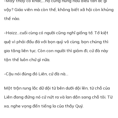
-Mấy thầy cô khác,…họ cũng nung nấu điều tàn ác gì
vậy? Giáo viên mà còn thế, không biết xã hội còn khủng
thế nào.
-Haizz…cuối cùng có người cũng nghĩ giống tớ. Tớ kiệt
quệ vì phải đấu đá với bọn quỷ vô cùng, bọn chúng thì
gia tăng liên tục. Còn con người thì giảm đi, cứ đà này
tận thế luôn chứ gì nữa.
-Cậu nói đúng đó Liên, cứ đà nà…
Một trận rung lắc dữ dội từ bên dưới dội lên, từ chỗ của
Liên đang đứng nó cứ nứt ra và lan dần sang chỗ tôi. Từ
xa, nghe vọng đến tiếng la của thầy Quý.