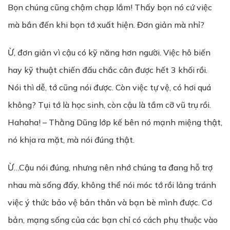
Bọn chúng cũng chậm chạp lắm! Thấy bọn nó cứ việc
mà bắn đến khi bọn tớ xuất hiện. Đơn giản mà nhỉ?
Ừ, đơn giản vì cậu có kỹ năng hơn người. Việc hô biến
hay kỹ thuật chiến đấu chắc cân được hết 3 khối rồi.
Nói thì dễ, tớ cũng nói được. Còn việc tự vệ, có hơi quá
không? Tụi tớ là học sinh, còn cậu là tầm cỡ vũ trụ rồi.
Hahaha! – Thằng Dũng lớp kế bên nó mạnh miệng thật,
nó khịa ra mặt, mà nói đúng thật.
Ừ…Cậu nói đúng, nhưng nên nhớ chúng ta đang hỗ trợ
nhau mà sống đấy, không thể nói móc tớ rồi lảng tránh
việc ý thức bảo vệ bản thân và bạn bè mình được. Cơ
bản, mạng sống của các bạn chỉ có cách phụ thuộc vào