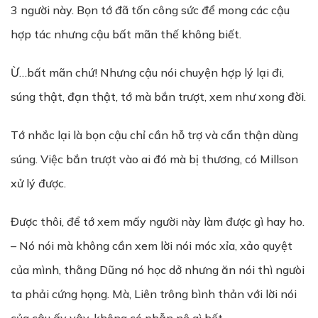
3 người này. Bọn tớ đã tốn công sức để mong các cậu
hợp tác nhưng cậu bất mãn thế không biết.
Ừ…bất mãn chứ! Nhưng cậu nói chuyện hợp lý lại đi,
súng thật, đạn thật, tớ mà bắn trượt, xem như xong đời.
Tớ nhắc lại là bọn cậu chỉ cần hỗ trợ và cẩn thận dùng
súng. Việc bắn trượt vào ai đó mà bị thương, có Millson
xử lý được.
Được thôi, để tớ xem mấy người này làm được gì hay ho.
– Nó nói mà không cần xem lời nói móc xỉa, xảo quyệt
của mình, thằng Dũng nó học dở nhưng ăn nói thì ngưòi
ta phải cứng họng. Mà, Liên trông bình thản với lời nói