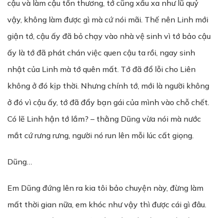
cậu và làm cậu tổn thương, tớ cũng xấu xa như lũ quỷ
vậy, không làm được gì mà cứ nói mãi. Thế nên Linh mới
giận tớ, cậu ấy đã bỏ chạy vào nhà vệ sinh vì tớ bảo cậu
ấy là tớ đã phát chán việc quen cậu ta rồi, ngay sinh
nhật của Linh mà tớ quên mất. Tớ đã đổ lỗi cho Liên
không ở đó kịp thời. Nhưng chính tớ, mới là người không
ở đó vì cậu ấy, tớ đã đẩy bạn gái của mình vào chỗ chết.
Có lẽ Linh hận tớ lắm? – thằng Dũng vừa nói mà nước
mắt cứ rưng rưng, người nó run lên mỗi lúc cất giọng.
Dũng…
Em Dũng đứng lên ra kia tôi bảo chuyện này, đừng làm
mất thời gian nữa, em khóc như vậy thì được cái gì đâu.