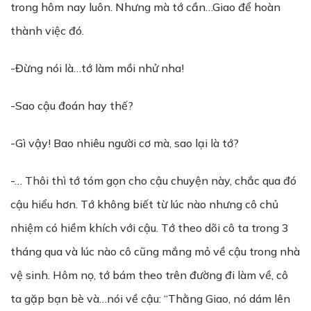
trong hôm nay luôn. Nhưng mà tớ cần…Giao để hoàn
thành việc đó.
-Đừng nói là…tớ làm mồi nhử nha!
-Sao cậu đoán hay thế?
-Gì vậy! Bao nhiêu người cơ mà, sao lại là tớ?
-… Thôi thì tớ tóm gọn cho cậu chuyện này, chắc qua đó
cậu hiểu hơn. Tớ không biết từ lúc nào nhưng cô chủ
nhiệm có hiềm khích với cậu. Tớ theo dõi cô ta trong 3
tháng qua và lúc nào cô cũng mắng mỏ về cậu trong nhà
vệ sinh. Hôm nọ, tớ bám theo trên đường đi làm về, cô
ta gặp bạn bè và…nói về cậu: “Thằng Giao, nó dám lên