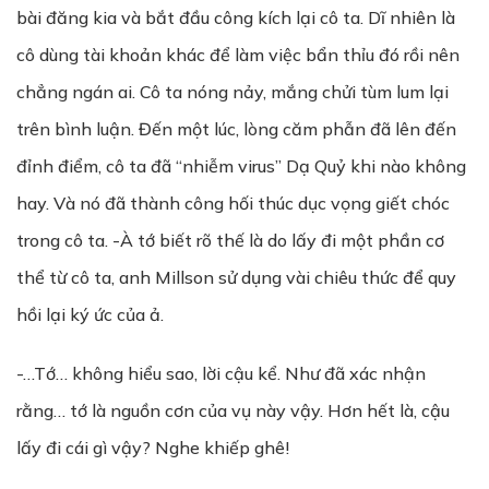
bài đăng kia và bắt đầu công kích lại cô ta. Dĩ nhiên là
cô dùng tài khoản khác để làm việc bẩn thỉu đó rồi nên
chẳng ngán ai. Cô ta nóng nảy, mắng chửi tùm lum lại
trên bình luận. Đến một lúc, lòng căm phẫn đã lên đến
đỉnh điểm, cô ta đã “nhiễm virus” Dạ Quỷ khi nào không
hay. Và nó đã thành công hối thúc dục vọng giết chóc
trong cô ta. -À tớ biết rõ thế là do lấy đi một phần cơ
thể từ cô ta, anh Millson sử dụng vài chiêu thức để quy
hồi lại ký ức của ả.
-…Tớ… không hiểu sao, lời cậu kể. Như đã xác nhận
rằng… tớ là nguồn cơn của vụ này vậy. Hơn hết là, cậu
lấy đi cái gì vậy? Nghe khiếp ghê!