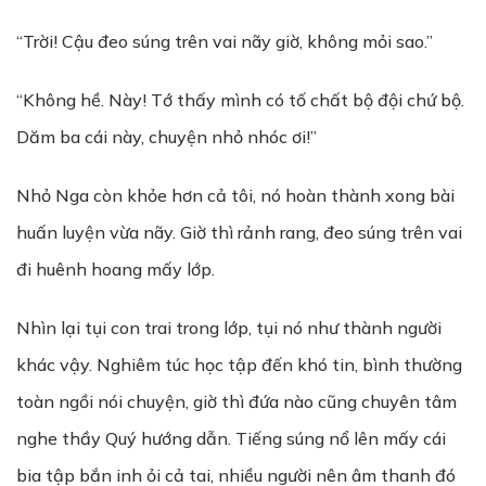
“Trời! Cậu đeo súng trên vai nãy giờ, không mỏi sao.”
“Không hề. Này! Tớ thấy mình có tố chất bộ đội chứ bộ.
Dăm ba cái này, chuyện nhỏ nhóc ơi!”
Nhỏ Nga còn khỏe hơn cả tôi, nó hoàn thành xong bài
huấn luyện vừa nãy. Giờ thì rảnh rang, đeo súng trên vai
đi huênh hoang mấy lớp.
Nhìn lại tụi con trai trong lớp, tụi nó như thành người
khác vậy. Nghiêm túc học tập đến khó tin, bình thường
toàn ngồi nói chuyện, giờ thì đứa nào cũng chuyên tâm
nghe thầy Quý hướng dẫn. Tiếng súng nổ lên mấy cái
bia tập bắn inh ỏi cả tai, nhiều người nên âm thanh đó