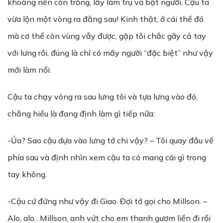
khoảng nền còn trống, lấy làm trụ và bật người. Cậu ta
vừa lộn một vòng ra đằng sau! Kinh thật, ở cái thế đó
mà cơ thể còn vùng vẫy được, gặp tôi chắc gãy cả tay
với lưng rồi, đúng là chỉ có mấy người “đặc biệt” như vậy
mới làm nổi.
Cậu ta chạy vòng ra sau lưng tôi và tựa lưng vào đó,
chẳng hiểu là đang định làm gì tiếp nữa:
-Ủa? Sao cậu dựa vào lưng tớ chi vậy? – Tôi quay đầu về
phía sau và định nhìn xem cậu ta có mang cái gì trong
tay không.
-Cậu cứ đứng như vậy đi Giao. Đợi tớ gọi cho Millson. –
Alo, alo…Millson, anh vứt cho em thanh gươm liền đi rồi