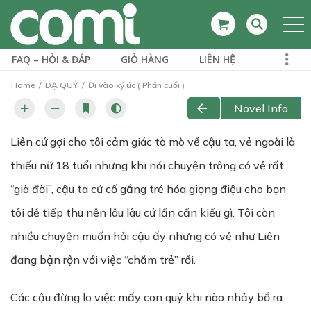
FAQ – HỎI & ĐÁP
GIỎ HÀNG
LIÊN HỆ
Home
DẠ QUỶ
Đi vào ký ức ( Phần cuối )
Novel Info
Liên cứ gợi cho tôi cảm giác tò mò về cậu ta, vẻ ngoài là
thiếu nữ 18 tuổi nhưng khi nói chuyện trông có vẻ rất
“già đời”, cậu ta cứ cố gắng trẻ hóa giọng điệu cho bọn
tôi dễ tiếp thu nên lâu lâu cứ lấn cấn kiểu gì. Tôi còn
nhiều chuyện muốn hỏi cậu ấy nhưng có vẻ như Liên
đang bận rộn với việc “chăm trẻ” rồi.
Các cậu đừng lo việc mấy con quỷ khi nào nhảy bổ ra.