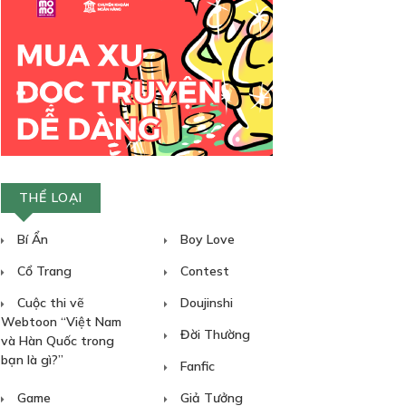
THỂ LOẠI
Bí Ẩn
Boy Love
Cổ Trang
Contest
Cuộc thi vẽ
Doujinshi
Webtoon “Việt Nam
Đời Thường
và Hàn Quốc trong
bạn là gì?”
Fanfic
Game
Giả Tưởng