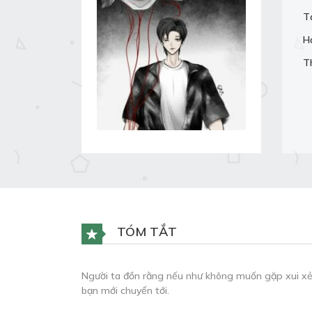
T
H
T
TÓM TẮT
Người ta đồn rằng nếu như không muốn gặp xui xẻo
bạn mới chuyển tới.