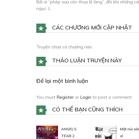
Bởi vì “phép vua còn thua lệ làng”, đôi khi những c
ngục. L
CÁC CHƯƠNG MỚI CẬP NHẬT
Truyện chưa có chương nào.
THẢO LUẬN TRUYỆN NÀY
Để lại một bình luận
You must
Register
or
Login
to post a comment.
CÓ THỂ BẠN CŨNG THÍCH
ANGEL’S
Một nùi x
TEAR 2
xí