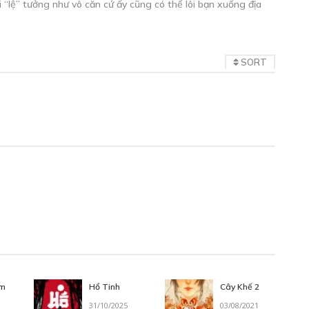
ái “lệ” tưởng như vô căn cứ ấy cũng có thể lôi bạn xuống địa
SORT
àm
Hổ Tinh
Cây Khế 2
31/10/2025
03/08/2021