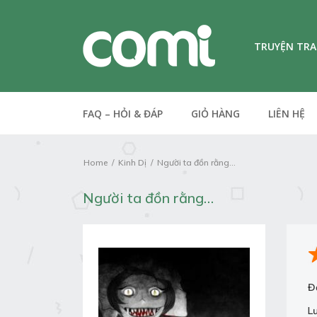
TRUYỆN TR
FAQ – HỎI & ĐÁP
GIỎ HÀNG
LIÊN HỆ
Home
Kinh Dị
Người ta đồn rằng...
Người ta đồn rằng…
Đ
L