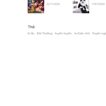
22/11/2020
17/07/2020
Thẻ:
bí ẩn
,
Đời Thường
,
huyễn huyễn
,
truTyện chữ
,
Truyện ng