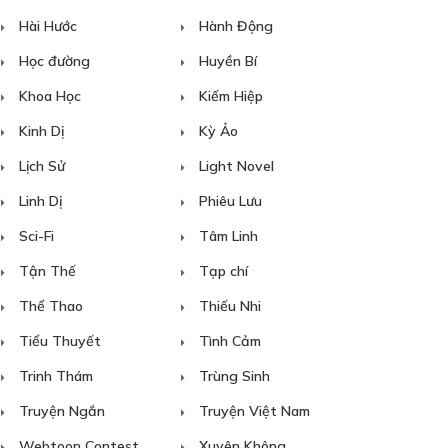
Hài Hước
Hành Động
Học đường
Huyền Bí
Khoa Học
Kiếm Hiệp
Kinh Dị
Kỳ Ảo
Lịch Sử
Light Novel
Linh Dị
Phiêu Lưu
Sci-Fi
Tâm Linh
Tận Thế
Tạp chí
Thể Thao
Thiếu Nhi
Tiểu Thuyết
Tình Cảm
Trinh Thám
Trùng Sinh
Truyện Ngắn
Truyện Việt Nam
Webtoon Contest
Xuyên Không