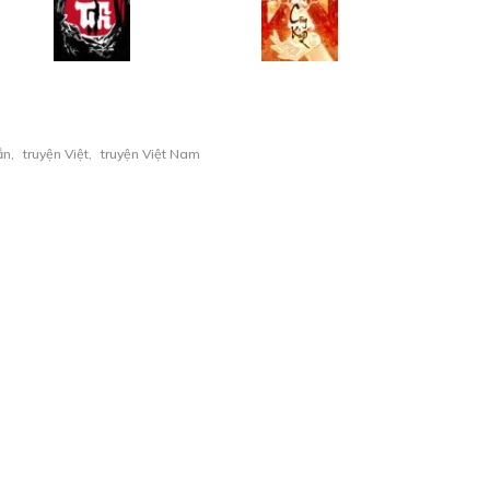
ắn
,
truyện Việt
,
truyện Việt Nam