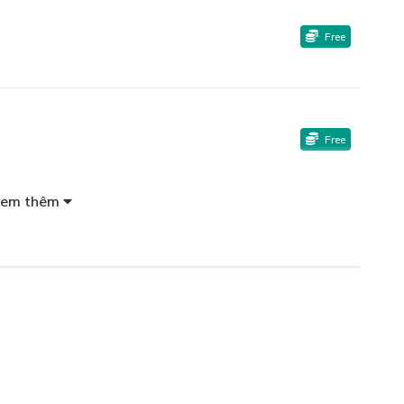
Free
Free
em thêm
Free
Free