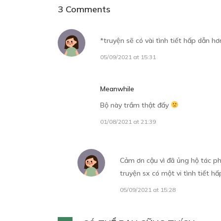
7
3 Comments
bức tranh thứ bảy: Xám nâu và lởm chở
29/09/2021
*truyện sẽ có vài tình tiết hấp dẫn h
05/09/2021 at 15:31
8
bức tranh thứ tám: 8/8
Meanwhile
04/11/2021
Bộ này trầm thật đấy
9
01/08/2021 at 21:39
Thông báo
02/05/2022
Cảm ơn cậu vì đã ủng hộ tác p
truyện sx có một vi tình tiết hấ
05/09/2021 at 15:28