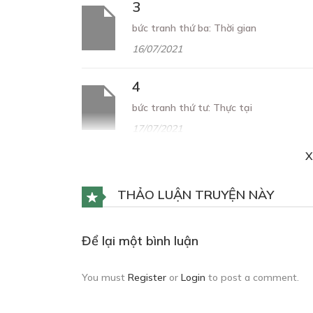
3
bức tranh thứ ba: Thời gian
16/07/2021
4
bức tranh thứ tư: Thực tại
17/07/2021
X
5
bức tranh thứ năm: Lỗi
THẢO LUẬN TRUYỆN NÀY
17/08/2021
Để lại một bình luận
6
bức tranh thứ sáu: Màu
You must
Register
or
Login
to post a comment.
27/08/2021