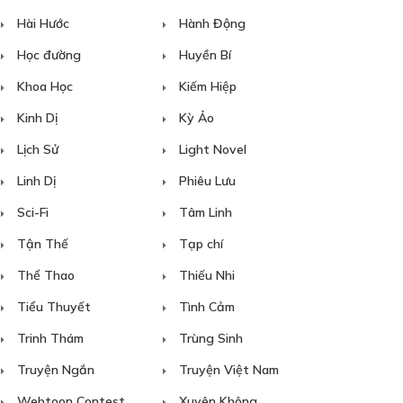
Hài Hước
Hành Động
Học đường
Huyền Bí
Khoa Học
Kiếm Hiệp
Kinh Dị
Kỳ Ảo
Lịch Sử
Light Novel
Linh Dị
Phiêu Lưu
Sci-Fi
Tâm Linh
Tận Thế
Tạp chí
Thể Thao
Thiếu Nhi
Tiểu Thuyết
Tình Cảm
Trinh Thám
Trùng Sinh
Truyện Ngắn
Truyện Việt Nam
Webtoon Contest
Xuyên Không