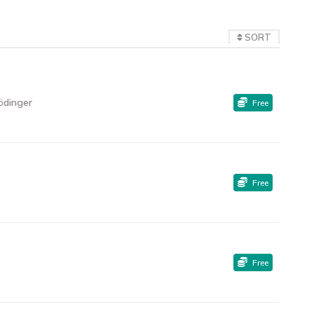
SORT
ödinger
Free
Free
Free