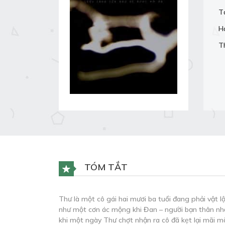
T
H
T
TÓM TẮT
Thư là một cô gái hai mươi ba tuổi đang phải vật l
như một cơn ác mộng khi Đan – người bạn thân nhất
khi một ngày Thư chợt nhận ra cô đã kẹt lại mãi m