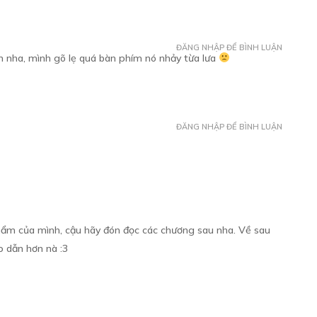
m
Free
ĐĂNG NHẬP ĐỂ BÌNH LUẬN
ơn nha, mình gõ lẹ quá bàn phím nó nhảy từa lưa
Free
ĐĂNG NHẬP ĐỂ BÌNH LUẬN
Free
hẩm của mình, cậu hãy đón đọc các chương sau nha. Về sau
p dẫn hơn nà :3