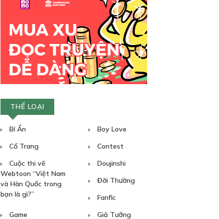
THỂ LOẠI
Bí Ẩn
Boy Love
Cổ Trang
Contest
Cuộc thi vẽ
Doujinshi
Webtoon “Việt Nam
Đời Thường
và Hàn Quốc trong
bạn là gì?”
Fanfic
Game
Giả Tưởng