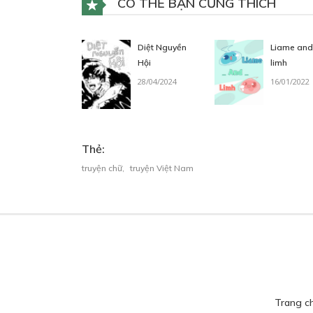
CÓ THỂ BẠN CŨNG THÍCH
Diệt Nguyền
Liame and
Hội
limh
28/04/2024
16/01/2022
Thẻ:
truyện chữ
,
truyện Việt Nam
Trang c