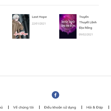
Last Hope
Truyền
Thuyết Lãnh
22/01/2021
Địa Rồng
09/02/2021
hủ
Về chúng tôi
Điều khoản sử dụng
Hỏi & Đáp