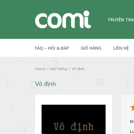
TRUYỆN TR
FAQ – HỎI & ĐÁP
GIỎ HÀNG
LIÊN HỆ
Home
Giả Tưởng
Vô định
Vô định
Đ
L