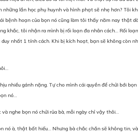
nh những lần học phụ huynh và hình phạt sẽ nhẹ hơn? Tôi kh
cái bệnh hoạn của bọn nó cũng làm tôi thấy năm nay thật dài.
ảng khắc, tôi nhận ra mình bị rối loạn đa nhân cách… Rối loạ
duy nhất 1 tính cách. Khi bị kích hoạt, bạn sẽ không còn n
hôi…
chịu nhiều gánh nặng. Tự cho mình cái quyền để chửi bới bọn
 bọn nó…
c và nghe bọn nó chửi rủa bà, mỗi ngày chỉ vậy thôi…
 bọn nó à, thật bất hiếu… Nhưng bà chắc chắn sẽ không tin, v