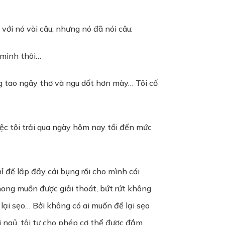
với nó vài câu, nhưng nó đã nói câu:
 mình thôi…
g tao ngây thơ và ngu dốt hơn mày… Tôi cố
việc tôi trải qua ngày hôm nay tồi đến mức
ỉ để lấp đầy cái bụng rồi cho mình cái
 mong muốn được giải thoát, bứt rứt không
ể lại sẹo… Bởi không có ai muốn để lại sẹo
i ngủ, tôi tự cho phép cơ thể được đắm