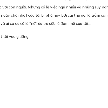
c với con người. Nhưng có lẽ việc ngủ nhiều và những suy n
gày chủ nhật của tôi bị phá hủy bởi cái thứ gọi là trầm cảm… 
và ai cả dù cô là “nó”, dù trà sữa là đam mê của tôi…
t tôi vào giường