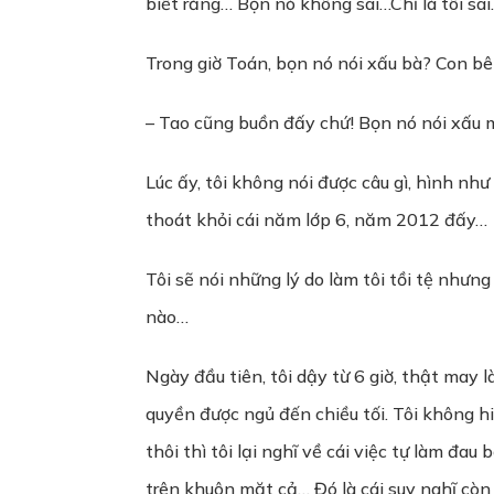
biết rằng… Bọn nó không sai…Chỉ là tôi sa
Trong giờ Toán, bọn nó nói xấu bà? Con bên
– Tao cũng buồn đấy chứ! Bọn nó nói xấu 
Lúc ấy, tôi không nói được câu gì, hình n
thoát khỏi cái năm lớp 6, năm 2012 đấy…
Tôi sẽ nói những lý do làm tôi tồi tệ nhưn
nào…
Ngày đầu tiên, tôi dậy từ 6 giờ, thật may 
quyền được ngủ đến chiều tối. Tôi không hi
thôi thì tôi lại nghĩ về cái việc tự làm đa
trên khuôn mặt cả… Đó là cái suy nghĩ còn