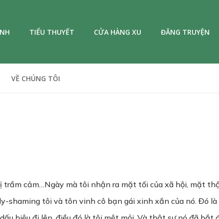
ANH
TIỂU THUYẾT
CỬA HÀNG XU
ĐĂNG TRUYỆN
VỀ CHÚNG TÔI
bị trầm cảm…Ngày mà tôi nhận ra mặt tối của xã hội, mặt thật
dy-shaming tôi và tôn vinh cô bạn gái xinh xắn của nó. Đó là
dấu hiệu đi lên, điều đó là tôi mệt mỏi. Và thật sự nó đã bắt