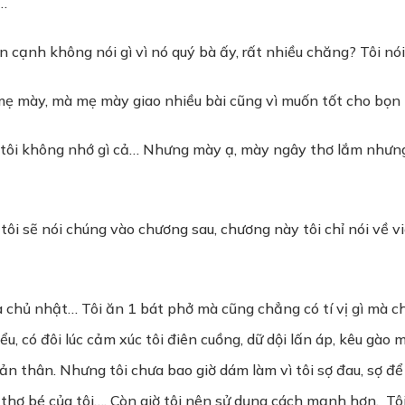
i…
 cạnh không nói gì vì nó quý bà ấy, rất nhiều chăng? Tôi nói 
mẹ mày, mà mẹ mày giao nhiều bài cũng vì muốn tốt cho bọn
hư tôi không nhớ gì cả… Nhưng mày ạ, mày ngây thơ lắm nhưn
g tôi sẽ nói chúng vào chương sau, chương này tôi chỉ nói về 
là chủ nhật… Tôi ăn 1 bát phở mà cũng chẳng có tí vị gì mà ch
ểu, có đôi lúc cảm xúc tôi điên cuồng, dữ dội lấn áp, kêu gào
u bản thân. Nhưng tôi chưa bao giờ dám làm vì tôi sợ đau, sợ đ
 thơ bé của tôi…. Còn giờ tôi nên sử dụng cách mạnh hơn. Tô