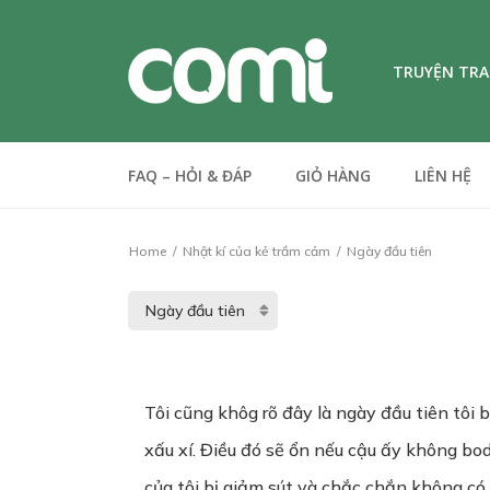
TRUYỆN TR
FAQ – HỎI & ĐÁP
GIỎ HÀNG
LIÊN HỆ
Home
Nhật kí của kẻ trầm cảm
Ngày đầu tiên
Tôi cũng khôg rõ đây là ngày đầu tiên tôi 
xấu xí. Điều đó sẽ ổn nếu cậu ấy không bo
của tôi bị giảm sút và chắc chắn không có 