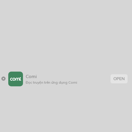
The call
07/05/2022
Ca Sĩ Nhí Lớp Tôi
06/11/2018
Comi
OPEN
Đọc truyện trên ứng dụng Comi
Thẻ:
truyện Việt
,
truyện Việt Nam
,
Weebtoon