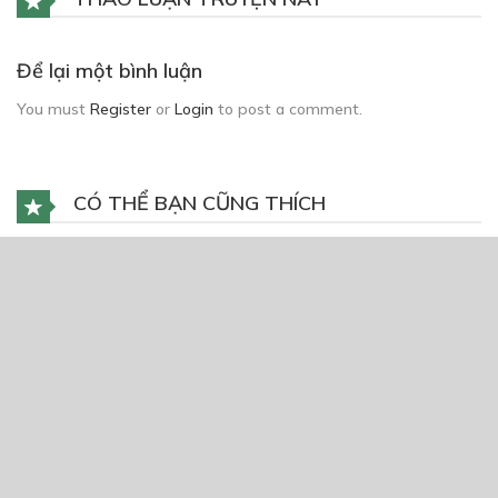
Để lại một bình luận
You must
Register
or
Login
to post a comment.
CÓ THỂ BẠN CŨNG THÍCH
Mật Mã Sneaker
11/03/2021
Bọ
23/04/2024