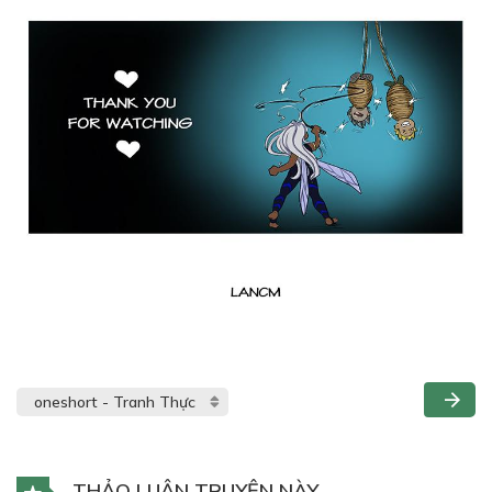
THẢO LUẬN TRUYỆN NÀY