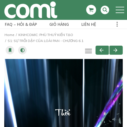
FAQ – HỎI & ĐÁP
GIỎ HÀNG
LIÊN HỆ
Home
KINHCOMIC: PHÙ THUỶ KIẾN TẠO
S1: SỰ TRỖI DẬY CỦA LOÀI PAN - CHƯƠNG 6.1