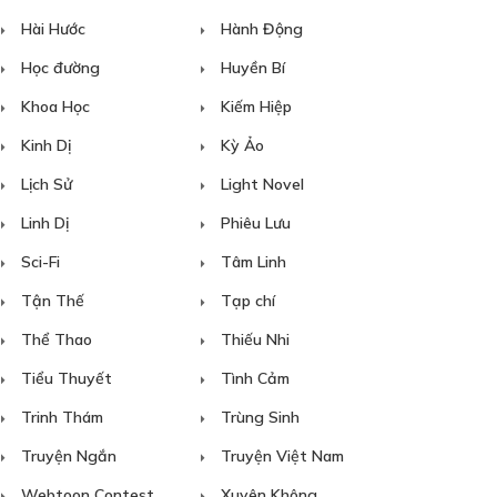
Hài Hước
Hành Động
Học đường
Huyền Bí
Khoa Học
Kiếm Hiệp
Kinh Dị
Kỳ Ảo
Lịch Sử
Light Novel
Linh Dị
Phiêu Lưu
Sci-Fi
Tâm Linh
Tận Thế
Tạp chí
Thể Thao
Thiếu Nhi
Tiểu Thuyết
Tình Cảm
Trinh Thám
Trùng Sinh
Truyện Ngắn
Truyện Việt Nam
Webtoon Contest
Xuyên Không