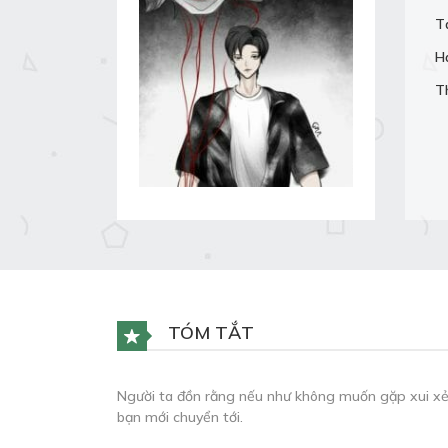
T
H
T
TÓM TẮT
Người ta đồn rằng nếu như không muốn gặp xui xẻo
bạn mới chuyển tới.