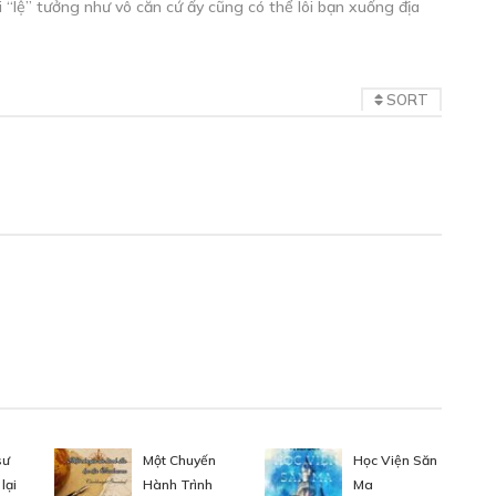
ái “lệ” tưởng như vô căn cứ ấy cũng có thể lôi bạn xuống địa
SORT
sư
Một Chuyến
Học Viện Săn
lại
Hành Trình
Ma