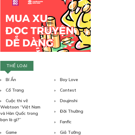
THỂ LOẠI
Bí Ẩn
Boy Love
Cổ Trang
Contest
Cuộc thi vẽ
Doujinshi
Webtoon “Việt Nam
Đời Thường
và Hàn Quốc trong
bạn là gì?”
Fanfic
Game
Giả Tưởng