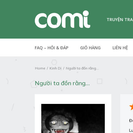
TRUYỆN TR
FAQ – HỎI & ĐÁP
GIỎ HÀNG
LIÊN HỆ
Home
Kinh Dị
Người ta đồn rằng...
Người ta đồn rằng…
Đ
L