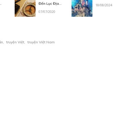
Đến Lục Địa
18/08/2024
Varlaurea
07/07/2020
ắn
,
truyện Việt
,
truyện Việt Nam