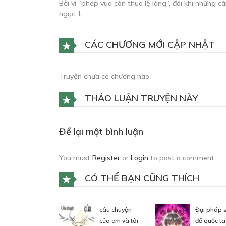
Bởi vì “phép vua còn thua lệ làng”, đôi khi những c
ngục. L
CÁC CHƯƠNG MỚI CẬP NHẬT
Truyện chưa có chương nào.
THẢO LUẬN TRUYỆN NÀY
Để lại một bình luận
You must
Register
or
Login
to post a comment.
CÓ THỂ BẠN CŨNG THÍCH
câu chuyện
Đại pháp 
của em và tôi
đế quốc ta 