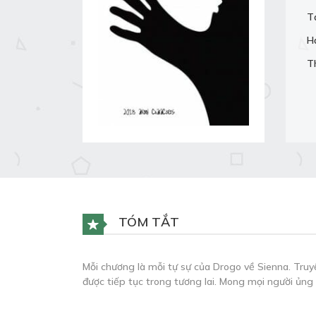
T
H
T
TÓM TẮT
Mỗi chương là mỗi tự sự của Drogo về Sienna. Truy
được tiếp tục trong tương lai. Mong mọi người ủng