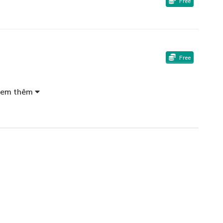
Free
Free
em thêm