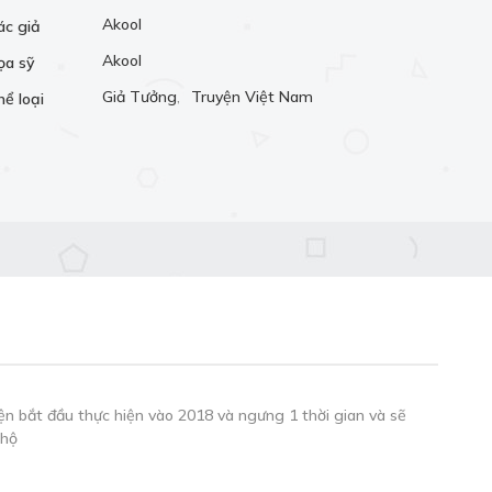
Akool
ác giả
Akool
ọa sỹ
Giả Tưởng
,
Truyện Việt Nam
hể loại
ện bắt đầu thực hiện vào 2018 và ngưng 1 thời gian và sẽ
 hộ