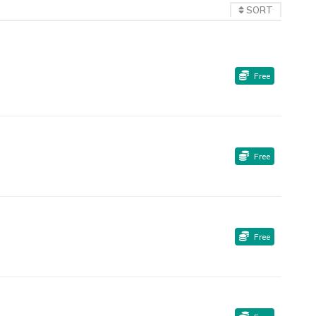
SORT
Free
Free
Free