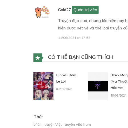
Gold27
Quản trị viên
Truyện đẹp quá, nhưng bìa hiện nay h
hiện được nét vẽ và thể loại truyện c
11/09/2021 at 17:52
CÓ THỂ BẠN CŨNG THÍCH
Blood- Đêm
Black Mag
Le Lói
(Ma Thuật
Hắc Ám)
08/09/2020
18/08/2021
Thẻ:
bí ẩn
,
truyện Việt
,
truyện Việt Nam