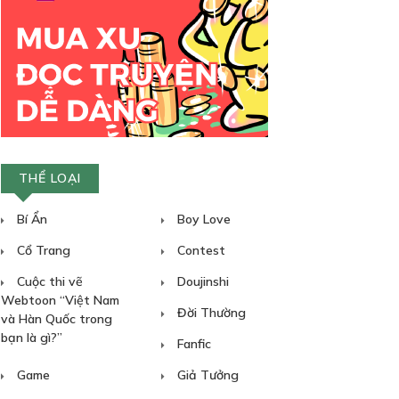
THỂ LOẠI
Bí Ẩn
Boy Love
Cổ Trang
Contest
Cuộc thi vẽ
Doujinshi
Webtoon “Việt Nam
Đời Thường
và Hàn Quốc trong
bạn là gì?”
Fanfic
Game
Giả Tưởng