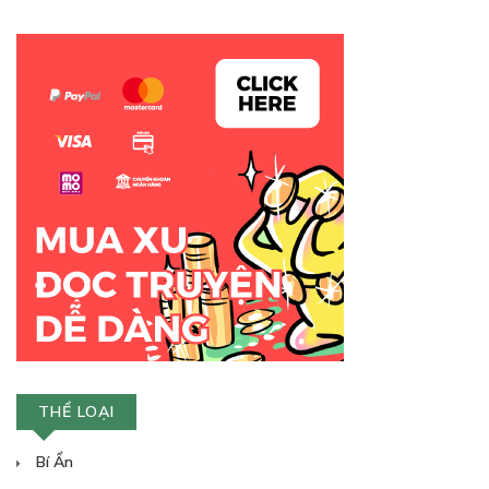
THỂ LOẠI
Bí Ẩn