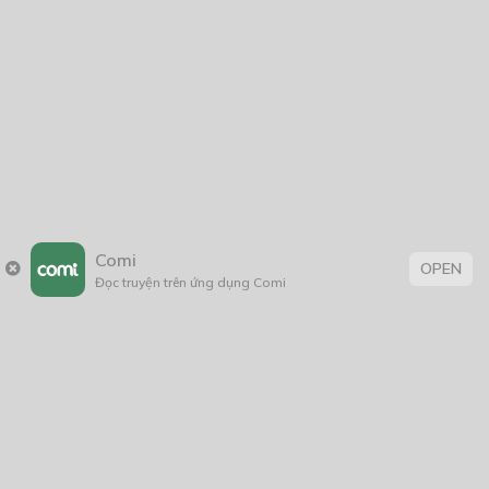
2025
2024
2023
2022
2021
2020
2019
2018
2017
2016
2014
2011
2005
1/11/2020
Comi
OPEN
Đọc truyện trên ứng dụng Comi
Trang chủ
Về chúng tôi
Điều khoản sử dụng
Hỏi & Đáp
Liên hệ
COMI © 2024 Comicola - Nền tảng truyện tranh bản quyền duy nhất tại
Việt Nam.
Cơ quan chủ quản: Công ty Cổ phần Comicola
Giấy xác nhận Đăng ký hoạt động phát hành Xuất bản phẩm điện tử số
2700/XN-CXBIPH do Cục Xuất bản, In và Phát hành cấp ngày 01/06/2022