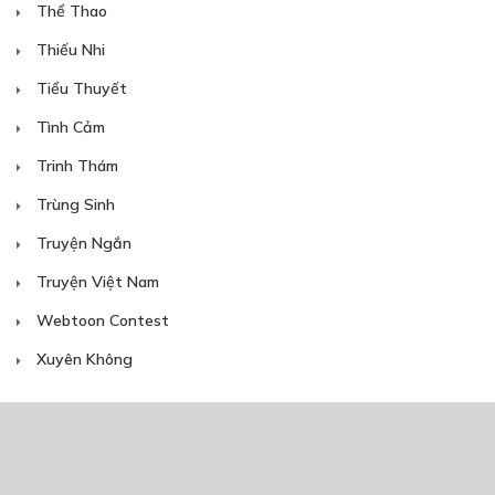
Thể Thao
Thiếu Nhi
Tiểu Thuyết
Tình Cảm
Trinh Thám
Trùng Sinh
Truyện Ngắn
Truyện Việt Nam
Webtoon Contest
Xuyên Không
NĂM PHÁT HÀNH
Giáp Hồng My
7/2020
5
24/05/2021