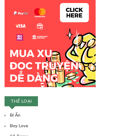
THỂ LOẠI
Bí Ẩn
Boy Love