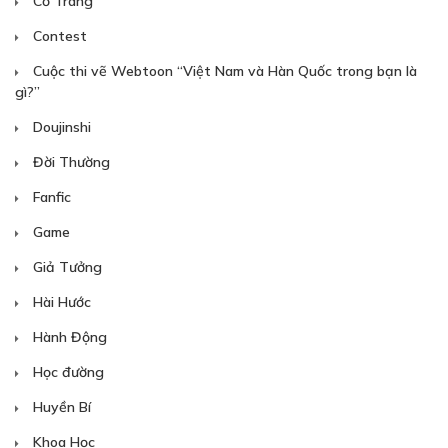
Cổ Trang
Contest
Cuộc thi vẽ Webtoon “Việt Nam và Hàn Quốc trong bạn là
gì?”
Doujinshi
Đời Thường
Fanfic
Game
Giả Tưởng
Hài Hước
Hành Động
Học đường
Huyền Bí
Khoa Học