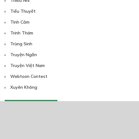
Thiếu Nhi
Tiểu Thuyết
Tình Cảm
Trinh Thám
Trùng Sinh
Truyện Ngắn
Truyện Việt Nam
Webtoon Contest
Xuyên Không
NĂM PHÁT HÀNH
Giáp Hồng My
7/2020
5
24/05/2021
2025
2024
2023
2022