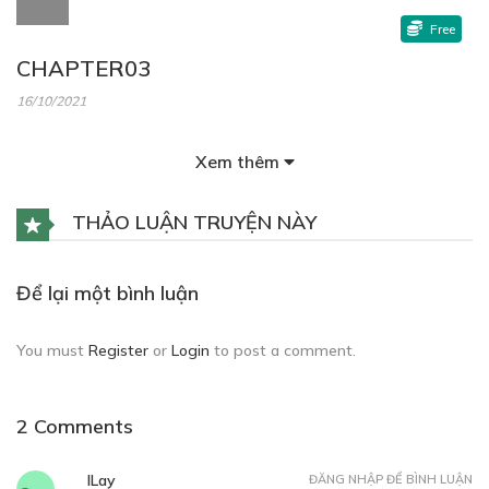
Free
CHAPTER03
16/10/2021
Xem thêm
THẢO LUẬN TRUYỆN NÀY
Free
CHAPTER04
Để lại một bình luận
16/10/2021
You must
Register
or
Login
to post a comment.
2 Comments
ILay
ĐĂNG NHẬP ĐỂ BÌNH LUẬN