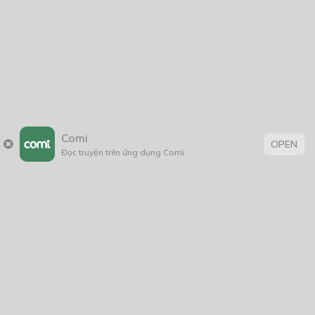
2021
2020
2019
2018
2017
2016
2014
2011
2005
1/11/2020
Comi
OPEN
Đọc truyện trên ứng dụng Comi
Trang chủ
Về chúng tôi
Điều khoản sử dụng
Hỏi & Đáp
Liên hệ
COMI © 2024 Comicola - Nền tảng truyện tranh bản quyền duy nhất tại
Việt Nam.
Cơ quan chủ quản: Công ty Cổ phần Comicola
Giấy xác nhận Đăng ký hoạt động phát hành Xuất bản phẩm điện tử số
2700/XN-CXBIPH do Cục Xuất bản, In và Phát hành cấp ngày 01/06/2022
Giấy Đăng kí kinh doanh số 0313105297 do Sở Kế hoạch và Đầu tư thành
phố Hồ Chí Minh cấp ngày 21/1/2015