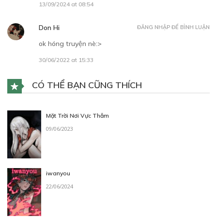
13/09/2024 at 08:54
Don Hi
ĐĂNG NHẬP ĐỂ BÌNH LUẬN
ok hóng truyện nè:>
30/06/2022 at 15:33
CÓ THỂ BẠN CŨNG THÍCH
Mặt Trời Nơi Vực Thẳm
09/06/2023
iwanyou
22/06/2024