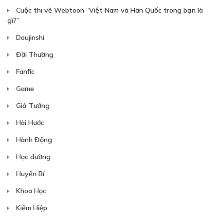
Cuộc thi vẽ Webtoon “Việt Nam và Hàn Quốc trong bạn là
gì?”
Doujinshi
Đời Thường
Fanfic
Game
Giả Tưởng
Hài Hước
Hành Động
Học đường
Huyền Bí
Khoa Học
Kiếm Hiệp