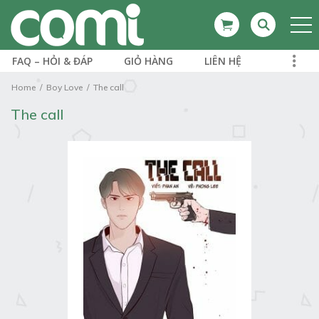
FAQ – HỎI & ĐÁP
GIỎ HÀNG
LIÊN HỆ
Home
Boy Love
The call
The call