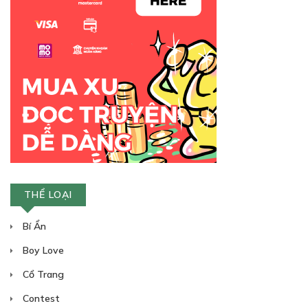
THỂ LOẠI
Bí Ẩn
Boy Love
Cổ Trang
Contest