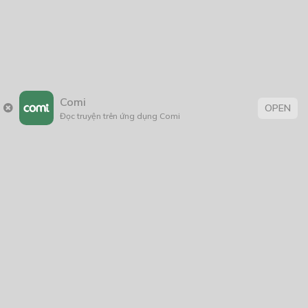
2005
1/11/2020
Comi
OPEN
Đọc truyện trên ứng dụng Comi
Trang chủ
Về chúng tôi
Điều khoản sử dụng
Hỏi & Đáp
Liên hệ
COMI © 2024 Comicola - Nền tảng truyện tranh bản quyền duy nhất tại
Việt Nam.
Cơ quan chủ quản: Công ty Cổ phần Comicola
Giấy xác nhận Đăng ký hoạt động phát hành Xuất bản phẩm điện tử số
2700/XN-CXBIPH do Cục Xuất bản, In và Phát hành cấp ngày 01/06/2022
Giấy Đăng kí kinh doanh số 0313105297 do Sở Kế hoạch và Đầu tư thành
phố Hồ Chí Minh cấp ngày 21/1/2015