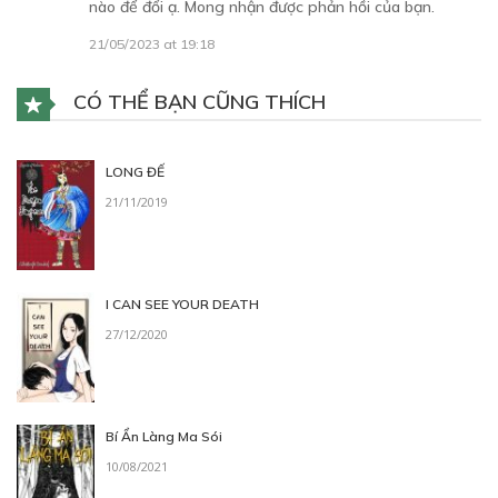
nào để đổi ạ. Mong nhận được phản hồi của bạn.
21/05/2023 at 19:18
CÓ THỂ BẠN CŨNG THÍCH
Free
CHƯƠNG 7: HÀNG XÓM
LONG ĐẾ
Hàng xóm
21/11/2019
04/11/2022
I CAN SEE YOUR DEATH
27/12/2020
Free
CHƯƠNG 8: NGẠI NGÙNG
Ngại ngùng
Bí Ẩn Làng Ma Sói
04/11/2022
10/08/2021