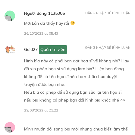
Người dùng 1135305
ĐĂNG NHẬP ĐỂ BÌNH LUẬN
Mới Lần đã thấy hay rồi
26/10/2022 at 05:43
Free
CHƯƠNG 5: HÁI THUỐC
ĐĂNG NHẬP ĐỂ BÌNH LUẬN
Gold27
Quản trị viên
Hái thuốc
Hình bìa này có phải bạn đặt họa sĩ vẽ không nhỉ? Hay
04/11/2022
đã xin phép họa sĩ sử dụng làm bìa? Hiện bạn đang
không đề cả tên họa sĩ nên tạm thời chưa duyệt
truyện được bạn nhé.
Nếu bìa có phép để sử dụng bạn sửa lại tên họa sĩ,
nếu bìa không có phép bạn đổi hình bìa khác nhé ^^
Free
CHƯƠNG 6: RẮN CẮN
29/08/2022 at 21:22
Rắn cắn
Mình muốn đổi sang bìa mới nhưng chưa biết làm thế
04/11/2022