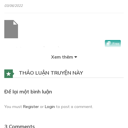
03/06/2022
Free
CHƯƠNG 3: BỎ NHÀ RA ĐI
Xem thêm
Bỏ nhà ra đi
03/06/2022
THẢO LUẬN TRUYỆN NÀY
Để lại một bình luận
Free
You must
Register
or
Login
to post a comment.
CHƯƠNG 4: CUỘC SỐNG MỚI
Cuộc sống mới
3 Comments
03/06/2022