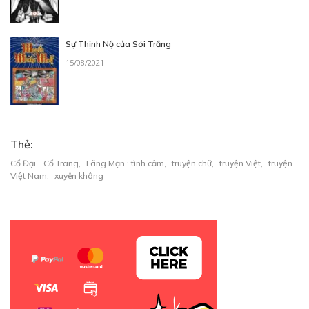
Sự Thịnh Nộ của Sói Trắng
15/08/2021
Free
CHƯƠNG 9: "ANH HÙNG" CỨU MỸ NHÂN
"Anh hùng" cứu mỹ nhân
04/11/2022
Thẻ:
Cổ Đại
,
Cổ Trang
,
Lãng Mạn ; tình cảm
,
truyện chữ
,
truyện Việt
,
truyện
Việt Nam
,
xuyên không
Free
CHƯƠNG 10: THỔ LỘ TÌNH CẢM
Thổ lộ tình cảm
04/11/2022