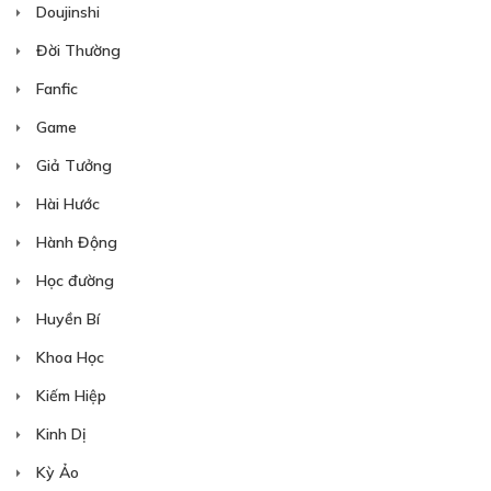
Doujinshi
Đời Thường
Free
CHƯƠNG 13: HẠNH PHÚC
Fanfic
Hạnh phúc
Game
29/12/2022
Giả Tưởng
Hài Hước
Hành Động
Học đường
Free
CHƯƠNG 14: CỐ NHÂN TỚI NHÀ
Huyền Bí
Cố nhân tới nhà
Khoa Học
29/12/2022
Kiếm Hiệp
Kinh Dị
Kỳ Ảo