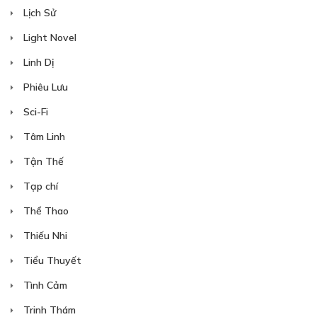
Lịch Sử
Free
CHƯƠNG 15: GHEN
Light Novel
Ghen
Linh Dị
29/12/2022
Phiêu Lưu
Sci-Fi
Tâm Linh
Tận Thế
Free
Tạp chí
CHƯƠNG 16: CHU CẢNH THEO ĐUỔI
Thể Thao
Chu Cảnh theo đuổi
29/12/2022
Thiếu Nhi
Tiểu Thuyết
Tình Cảm
Trinh Thám