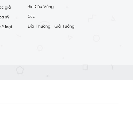
Bín Cầu Vồng
ác giả
Coc
ọa sỹ
Đời Thường
,
Giả Tưởng
hể loại