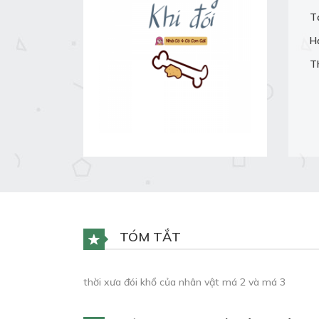
T
H
T
TÓM TẮT
thời xưa đói khổ của nhân vật má 2 và má 3