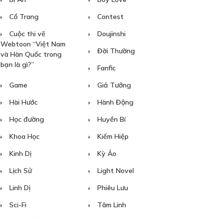
Cổ Trang
Contest
Cuộc thi vẽ
Doujinshi
Webtoon “Việt Nam
Đời Thường
và Hàn Quốc trong
bạn là gì?”
Fanfic
Game
Giả Tưởng
Hài Hước
Hành Động
Học đường
Huyền Bí
Khoa Học
Kiếm Hiệp
Kinh Dị
Kỳ Ảo
Lịch Sử
Light Novel
Linh Dị
Phiêu Lưu
Sci-Fi
Tâm Linh