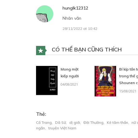
hunglk12312
Nhân văn
28/11/2022 at 10:42
CÓ THỂ BẠN CŨNG THÍCH
Mong một
Bí kíp tồn t
kiếp người
trong thế g
Shounen 
04/08/2021
chàng trai
15/08/2021
Shoujo
Thẻ:
Cổ Trang
,
Dã Sử
,
dị giới
,
Đời Thường
,
Kẻ tâm thần
,
nữ 
ngắn
,
truyện Việt Nam