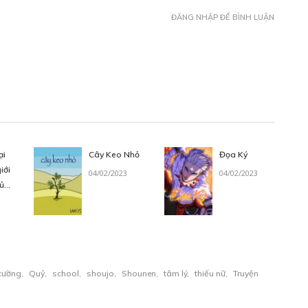
ĐĂNG NHẬP ĐỂ BÌNH LUẬN
ại
Cây Keo Nhỏ
Đọa Ký
iới
04/02/2023
04/02/2023
của
cường
,
Quỷ
,
school
,
shoujo
,
Shounen
,
tâm lý
,
thiếu nữ
,
Truyện