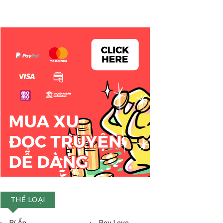
THỂ LOẠI
Bí Ẩn
Boy Love