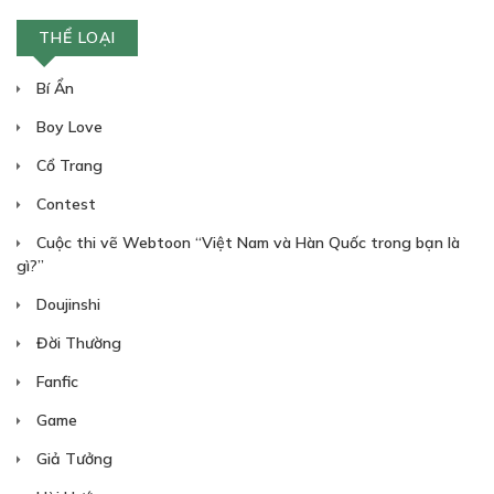
THỂ LOẠI
Bí Ẩn
Boy Love
Cổ Trang
Contest
Cuộc thi vẽ Webtoon “Việt Nam và Hàn Quốc trong bạn là
gì?”
Doujinshi
Đời Thường
Fanfic
Game
Giả Tưởng