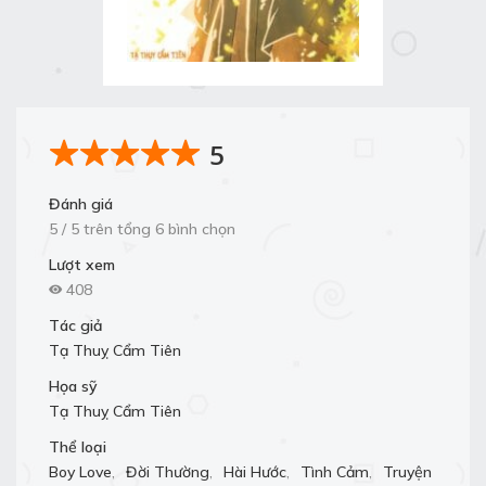
5
Đánh giá
5 / 5 trên tổng 6 bình chọn
Lượt xem
408
Tác giả
Tạ Thuỵ Cẩm Tiên
Họa sỹ
Tạ Thuỵ Cẩm Tiên
Thể loại
Boy Love
,
Đời Thường
,
Hài Hước
,
Tình Cảm
,
Truyện