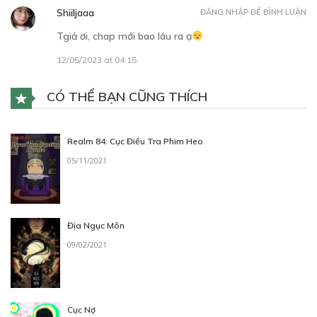
Shiiljaaa
ĐĂNG NHẬP ĐỂ BÌNH LUẬN
Tgiả ơi, chap mới bao lâu ra ạ
12/05/2023 at 04:15
CÓ THỂ BẠN CŨNG THÍCH
Realm 84: Cục Điều Tra Phim Heo
05/11/2021
Địa Ngục Môn
09/02/2021
Cục Nợ