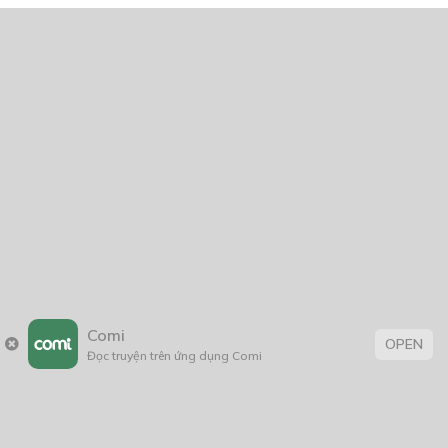
NĂM PHÁT HÀNH
Giáp Hồng My
7/2020
5
24/05/2021
2025
2024
2023
2022
2021
2020
2019
2018
2017
2016
2014
2011
2005
1/11/2020
Comi
OPEN
Đọc truyện trên ứng dụng Comi
Trang chủ
Về chúng tôi
Điều khoản sử dụng
Hỏi & Đáp
Liên hệ