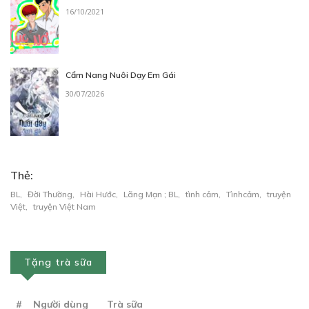
16/10/2021
Cẩm Nang Nuôi Dạy Em Gái
30/07/2026
Thẻ:
BL
,
Đời Thường
,
Hài Hước
,
Lãng Mạn ; BL
,
tình cảm
,
Tìnhcảm
,
truyện
Việt
,
truyện Việt Nam
Tặng trà sữa
#
Người dùng
Trà sữa