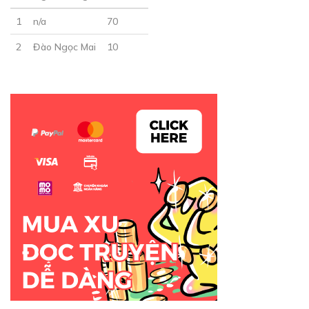
1
n/a
70
2
Đào Ngọc Mai
10