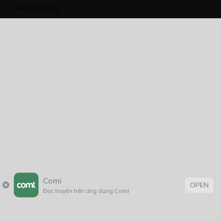
Xuyên Không
NĂM PHÁT HÀNH
Giáp Hồng My
7/2020
5
24/05/2021
2025
2024
2023
2022
2021
2020
2019
2018
2017
2016
2014
2011
2005
1/11/2020
Comi
OPEN
Đọc truyện trên ứng dụng Comi
Trang chủ
Về chúng tôi
Điều khoản sử dụng