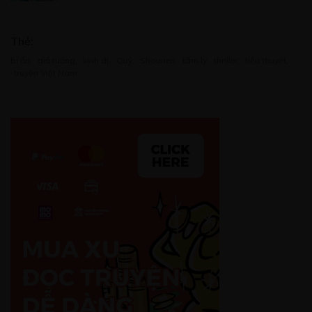
Thẻ:
bí ẩn
,
giả tưởng
,
kinh dị
,
Quỷ
,
Shounen
,
tâm lý
,
thriller
,
tiểu thuyết
,
truyện Việt Nam