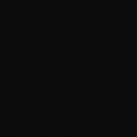
Rất lâu về trước, thế giới loài người đã nhận được sự bảo hộ từ
những hậu duệ của Tạo hóa. Họ là một thực thể vô hình được
ban tặng cho sức mạnh, tái tạo hóa vạn vật. Duy trì và bảo vệ
Trái Đất khỏi suy vong mỗi khi diễn ra biến cố. Vào năm 1905,
hậu duệ thứ bảy đã được kế nhiệm – “nó” đã bắt đầu hành trình
thực thi nhiệm vụ của mình dưới sự dẫn dắt từ “người chỉ điểm”.
Bằng việc thực hiện giao kèo, nó đã được trải qua nhiều nhân
dáng và dần phát triển kỹ năng, nhân tính.
Một lần tình cờ, nó đã gặp được cô gái tên Châu Liên và sau đó
họ thông qua “thủ tục giấc mơ” mà ký kết với nhau. Nhưng Hợp
đồng đã xảy ra trục trặc, khiến một nửa sức mạnh của nó đi lạc
đến thế giới khác. Để lấy lại được sức mạnh, nó đã tận dụng
thân phận có được và tham gia làm việc dưới trướng một tổ
chức đặc biệt, thông qua mỗi lần công tác nó đã tích góp các
manh mối về “sự cố mất tích của mình”. Đồng thời, càng đến
gần hơn những bí mật đen tối bị che đậy, qua các câu chuyện về
các vết nhơ góc khuất xã hội.