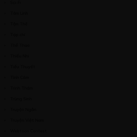
Sci-Fi
Tâm Linh
Tận Thế
Tạp chí
Thể Thao
Thiếu Nhi
Tiểu Thuyết
Tình Cảm
Trinh Thám
Trùng Sinh
Truyện Ngắn
Truyện Việt Nam
Webtoon Contest