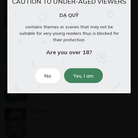
CAUTION TO UNDER-AGED VIEWERS
Một Chuyến Hành Trình Đến Lục Địa Varlaurea
Free
07/07/2020
DẠ QUỶ
ĐI VÀO KÝ ỨC ( PHẦN CUỐI )
contains themes or scenes that may not be
02/07/2023
suitable for very young readers thus is blocked for
Kẻ tâm thần
their protection.
21/11/2021
Are you over 18?
Một câu chuyện ngắn
No
Yes, I am
04/02/2023
Thủy mộng
09/02/2022