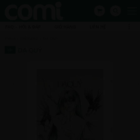
FAQ – HỎI & ĐÁP
GIỎ HÀNG
LIÊN HỆ
Home
Giả Tưởng
DẠ QUỶ
DẠ QUỶ
18+