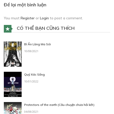
Để lại một bình luận
22/05/2023
You must
Register
or
Login
to post a comment.
CÓ THỂ BẠN CŨNG THÍCH
Free
Bí Ẩn Làng Ma Sói
CHƯƠNG 4.5: CUỘC ĐỘT KÍCH
10/08/2021
22/05/2023
Quỷ Xác Sống
10/01/2022
Free
CHƯƠNG 4: QUÂN VIỆN TRỢ
22/05/2023
Protectors of the earth (Câu chuyện chưa hồi kết)
04/08/2021