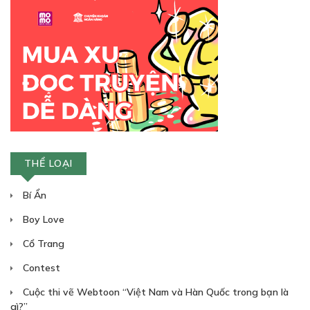
Free
CHƯƠNG 6: ẨN MÌNH
22/07/2023
THỂ LOẠI
Bí Ẩn
Boy Love
Cổ Trang
Contest
Cuộc thi vẽ Webtoon “Việt Nam và Hàn Quốc trong bạn là
gì?”