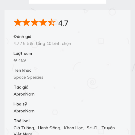
4.7
Đánh giá
4.7 / 5 trên tổng 10 bình chọn
Lượt xem
459
Tên khác
Space Speicies
Tác giả
AbronNam
Họa sỹ
AbronNam
Thể loại
Giả Tưởng
,
Hành Động
,
Khoa Học
,
Sci-Fi
,
Truyện
Việt Nam