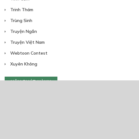
Trinh Thám
Trùng Sinh
Truyện Ngắn
Truyện Việt Nam
Webtoon Contest
Xuyên Không
NĂM PHÁT HÀNH
Giáp Hồng My
7/2020
5
24/05/2021
2025
2024
2023
2022
2021
2020
2019
2018
2017
2016
2014
2011
2005
1/11/2020