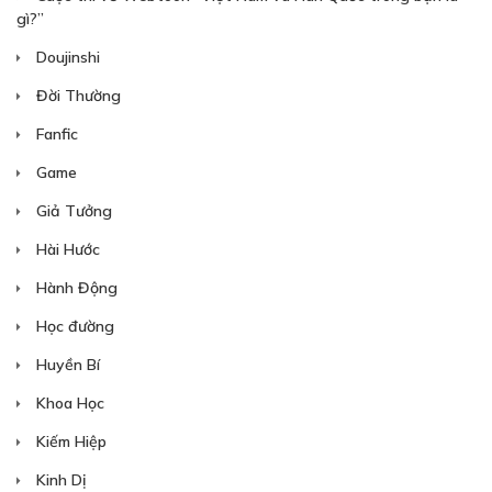
gì?”
Doujinshi
Đời Thường
Fanfic
Game
Giả Tưởng
Hài Hước
Hành Động
Học đường
Huyền Bí
Khoa Học
Kiếm Hiệp
Kinh Dị