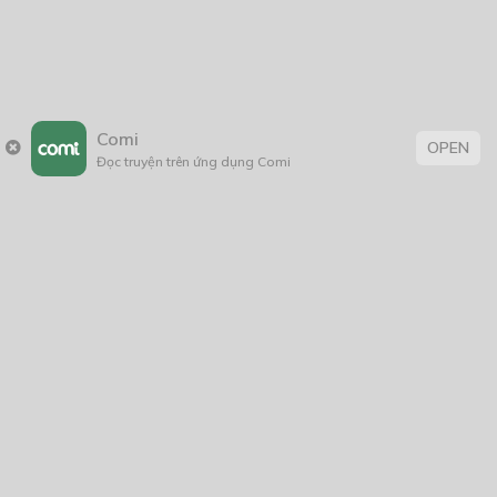
Comi
OPEN
Đọc truyện trên ứng dụng Comi
Trang chủ
Về chúng tôi
Điều khoản sử dụng
Hỏi & Đáp
Liên hệ
COMI © 2024 Comicola - Nền tảng truyện tranh bản quyền duy nhất tại
Việt Nam.
Cơ quan chủ quản: Công ty Cổ phần Comicola
Giấy xác nhận Đăng ký hoạt động phát hành Xuất bản phẩm điện tử số
2700/XN-CXBIPH do Cục Xuất bản, In và Phát hành cấp ngày 01/06/2022
Giấy Đăng kí kinh doanh số 0313105297 do Sở Kế hoạch và Đầu tư thành
phố Hồ Chí Minh cấp ngày 21/1/2015