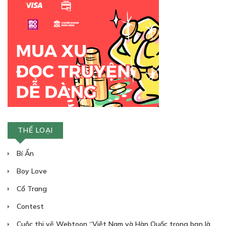
THỂ LOẠI
Bí Ẩn
Boy Love
Cổ Trang
Contest
Cuộc thi vẽ Webtoon “Việt Nam và Hàn Quốc trong bạn là