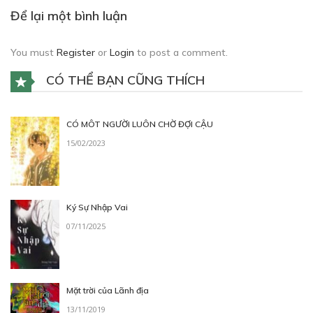
Free
Để lại một bình luận
CHƯƠNG 00 - PART 3
You must
Register
or
Login
to post a comment.
Phượng hoàng lửa
CÓ THỂ BẠN CŨNG THÍCH
10/07/2023
CÓ MÔT NGƯỜI LUÔN CHỜ ĐỢI CẬU
15/02/2023
Free
Ký Sự Nhập Vai
07/11/2025
EPISODE 0.4
25/01/2024
Mặt trời của Lãnh địa
13/11/2019