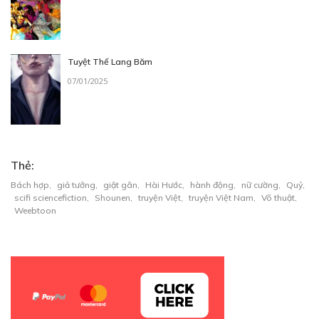
Free
Tuyệt Thế Lang Băm
07/01/2025
EPISODE 0.5
KÝ ỨC
25/01/2024
Thẻ:
Bách hợp
,
giả tưởng
,
giật gân
,
Hài Hước
,
hành động
,
nữ cường
,
Quỷ
,
scifi sciencefiction
,
Shounen
,
truyện Việt
,
truyện Việt Nam
,
Võ thuật
,
Weebtoon
Free
EPISODE 0.6
26/01/2024