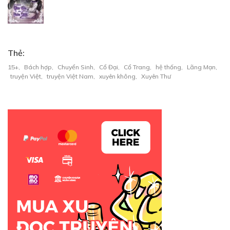
Thẻ:
15+
,
Bách hợp
,
Chuyển Sinh
,
Cổ Đại
,
Cổ Trang
,
hệ thống
,
Lãng Mạn
,
truyện Việt
,
truyện Việt Nam
,
xuyên không
,
Xuyên Thư