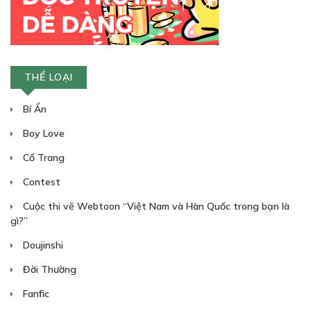
THỂ LOẠI
Bí Ẩn
Boy Love
Cổ Trang
Contest
Cuộc thi vẽ Webtoon “Việt Nam và Hàn Quốc trong bạn là
gì?”
Doujinshi
Đời Thường
Fanfic