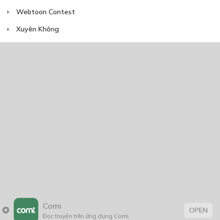
Webtoon Contest
Xuyên Không
NĂM PHÁT HÀNH
Giáp Hồng My
7/2020
5
24/05/2021
2025
2024
2023
2022
2021
2020
2019
2018
2017
2016
2014
2011
2005
1/11/2020
Comi
OPEN
Đọc truyện trên ứng dụng Comi