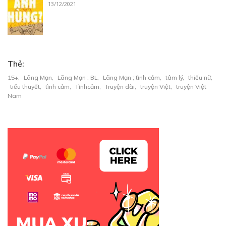
13/12/2021
Thẻ:
15+
,
Lãng Mạn
,
Lãng Mạn ; BL
,
Lãng Mạn ; tình cảm
,
tâm lý
,
thiếu nữ
,
tiểu thuyết
,
tình cảm
,
Tìnhcảm
,
Truyện dài
,
truyện Việt
,
truyện Việt
Nam