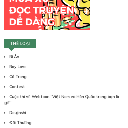
THỂ LOẠI
Bí Ẩn
Boy Love
Cổ Trang
Contest
Cuộc thi vẽ Webtoon “Việt Nam và Hàn Quốc trong bạn là
gì?”
Doujinshi
Đời Thường