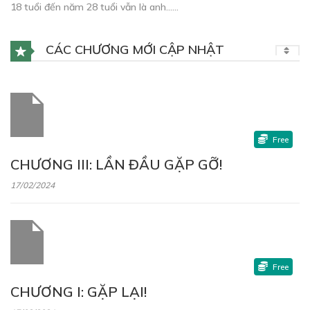
18 tuổi đến năm 28 tuổi vẫn là anh……
CÁC CHƯƠNG MỚI CẬP NHẬT
Free
CHƯƠNG III: LẦN ĐẦU GẶP GỠ!
17/02/2024
Free
CHƯƠNG I: GẶP LẠI!