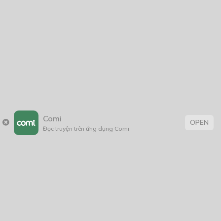
2025
2024
2023
2022
2021
2020
2019
2018
2017
2016
2014
2011
Free
2005
1/11/2020
TXKVKCTNG_CHAP 1
Tôi xuyên không vì không có tiền nạp game_Chap 1
09/06/2024
Comi
OPEN
Đọc truyện trên ứng dụng Comi
Trang chủ
Về chúng tôi
Điều khoản sử dụng
Hỏi & Đáp
Liên hệ
Free
COMI © 2024 Comicola - Nền tảng truyện tranh bản quyền duy nhất tại
Việt Nam.
Cơ quan chủ quản: Công ty Cổ phần Comicola
TXKVKCTNG_CHAP 2
Giấy xác nhận Đăng ký hoạt động phát hành Xuất bản phẩm điện tử số
2700/XN-CXBIPH do Cục Xuất bản, In và Phát hành cấp ngày 01/06/2022