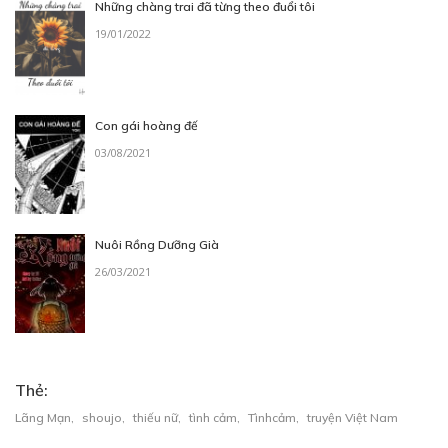
ALAN_CHAP 5
Những chàng trai đã từng theo đuổi tôi
12/04/2024
19/01/2022
Con gái hoàng đế
03/08/2021
Free
NÀNG TIÊN HOA TRONG KHU VƯỜN
Nuôi Rồng Dưỡng Già
26/03/2021
NHỎ_CHAP 1
20/04/2024
Thẻ:
Lãng Mạn
,
shoujo
,
thiếu nữ
,
tình cảm
,
Tìnhcảm
,
truyện Việt Nam