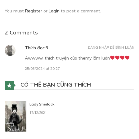
You must
Register
or
Login
to post a comment.
2 Comments
Free
Thích đọc:3
ĐĂNG NHẬP ĐỂ BÌNH LUẬN
Awwww, thích truyện của themy lắm luôn
ALAN_CHAP 4
25/03/2024 at 20:27
06/04/2024
CÓ THỂ BẠN CŨNG THÍCH
Lady Sherlock
17/12/2021
Free