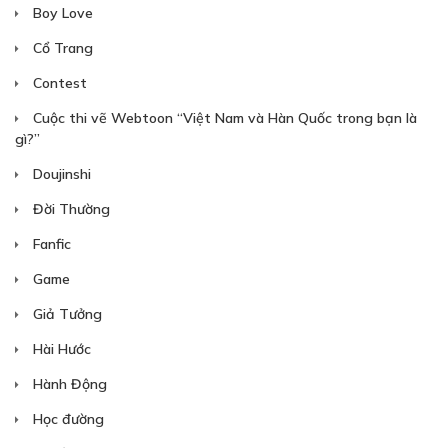
Boy Love
Cổ Trang
Contest
Cuộc thi vẽ Webtoon “Việt Nam và Hàn Quốc trong bạn là
Free
gì?”
Doujinshi
NÀNG TIÊN HOA TRONG KHU VƯỜN
NHỎ_CHAP 4
Đời Thường
06/05/2024
Fanfic
Game
Giả Tưởng
Hài Hước
Hành Động
Free
Học đường