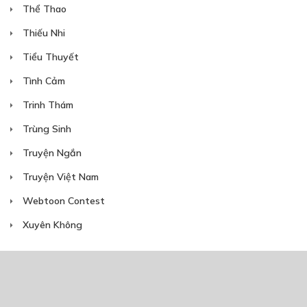
Thể Thao
Free
NÀNG TIÊN HOA TRONG KHU VƯỜN
Thiếu Nhi
NHỎ_CHAP 7
Tiểu Thuyết
25/05/2024
Tình Cảm
Trinh Thám
Trùng Sinh
Truyện Ngắn
Truyện Việt Nam
Free
Webtoon Contest
NÀNG TIÊN HOA TRONG KHU VƯỜN
Xuyên Không
NHỎ_CHAP 8 [END]
02/06/2024
NĂM PHÁT HÀNH
Giáp Hồng My
7/2020
5
24/05/2021