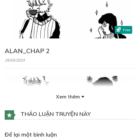
Free
ALAN_CHAP 2
25/03/2024
Xem thêm
Free
THẢO LUẬN TRUYỆN NÀY
ALAN_CHAP 3
Để lại một bình luận
30/03/2024