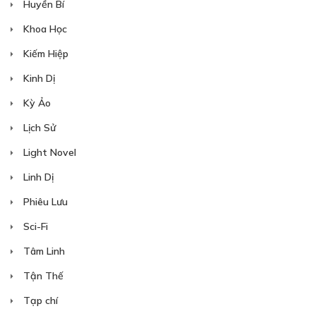
NÀNG TIÊN HOA TRONG KHU VƯỜN
Huyền Bí
NHỎ_CHAP 5
Khoa Học
15/05/2024
Kiếm Hiệp
Kinh Dị
Kỳ Ảo
Lịch Sử
Light Novel
Free
Linh Dị
NÀNG TIÊN HOA TRONG KHU VƯỜN
Phiêu Lưu
NHỎ_CHAP 6
Sci-Fi
20/05/2024
Tâm Linh
Tận Thế
Tạp chí