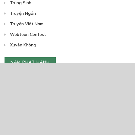
Trùng Sinh
Truyện Ngắn
Truyện Việt Nam
Webtoon Contest
Xuyên Không
NĂM PHÁT HÀNH
Giáp Hồng My
7/2020
5
24/05/2021
2025
2024
2023
2022
2021
2020
2019
2018
2017
2016
2014
2011
2005
1/11/2020