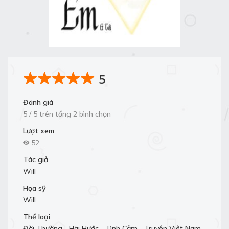
5
Đánh giá
5 / 5 trên tổng 2 bình chọn
Lượt xem
52
Tác giả
Will
Họa sỹ
Will
Thể loại
Đời Thường
,
Hài Hước
,
Tình Cảm
,
Truyện Việt Nam