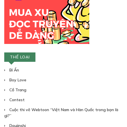
THỂ LOẠI
Bí Ẩn
Boy Love
Cổ Trang
Contest
Cuộc thi vẽ Webtoon “Việt Nam và Hàn Quốc trong bạn là
gì?”
Doujinshi