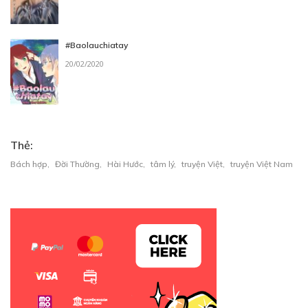
#Baolauchiatay
20/02/2020
Thẻ:
Bách hợp
,
Đời Thường
,
Hài Hước
,
tâm lý
,
truyện Việt
,
truyện Việt Nam