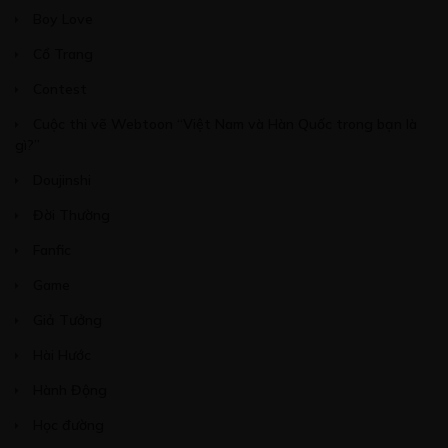
Boy Love
Cổ Trang
Contest
Cuộc thi vẽ Webtoon “Việt Nam và Hàn Quốc trong bạn là
gì?”
Doujinshi
Đời Thường
Fanfic
Game
Giả Tưởng
Hài Hước
Hành Động
Học đường