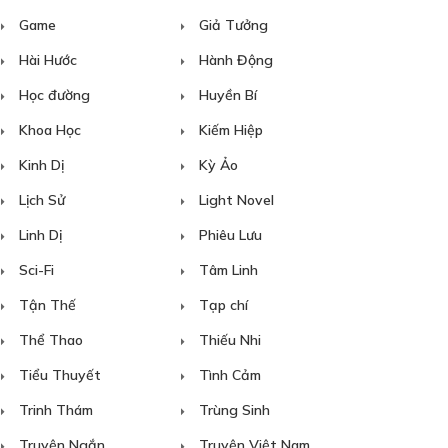
Game
Giả Tưởng
Hài Hước
Hành Động
Học đường
Huyền Bí
Khoa Học
Kiếm Hiệp
Kinh Dị
Kỳ Ảo
Lịch Sử
Light Novel
Linh Dị
Phiêu Lưu
Sci-Fi
Tâm Linh
Tận Thế
Tạp chí
Thể Thao
Thiếu Nhi
Tiểu Thuyết
Tình Cảm
Trinh Thám
Trùng Sinh
Truyện Ngắn
Truyện Việt Nam