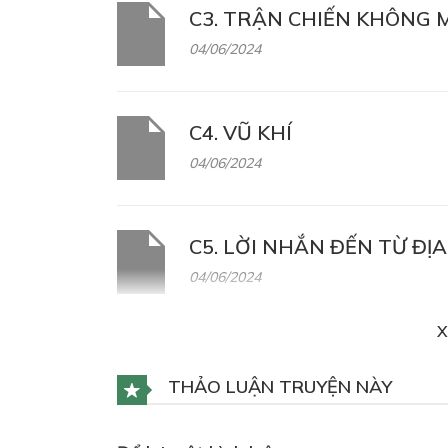
C3. TRẬN CHIẾN KHÔNG
04/06/2024
C4. VŨ KHÍ
04/06/2024
C5. LỜI NHẮN ĐẾN TỪ ĐỊ
04/06/2024
X
C6. DÒNG CHẢY THỜI GIAN
THẢO LUẬN TRUYỆN NÀY
04/06/2024