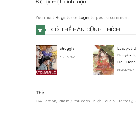
Để lại một bình luận
C6. DÒNG CHẢY THỜI GIAN
You must
Register
or
Login
to post a comment.
04/06/2024
CÓ THỂ BẠN CŨNG THÍCH
struggle
Lacey và 
Nguyện T
31/05/2021
Do – Hành
trình mới 
08/04/2026
Phù thuỷ B
minh sau k
đánh bại 
Thẻ:
vương
16+
,
action
,
âm mưu thủ đoạn
,
bí ẩn
,
dị giới
,
fantasy
,