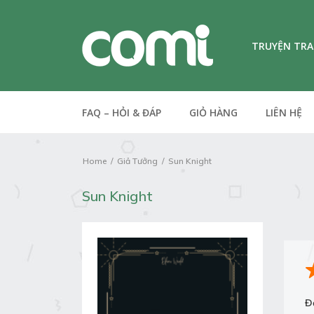
TRUYỆN TR
FAQ – HỎI & ĐÁP
GIỎ HÀNG
LIÊN HỆ
Home
Giả Tưởng
Sun Knight
Sun Knight
Đ