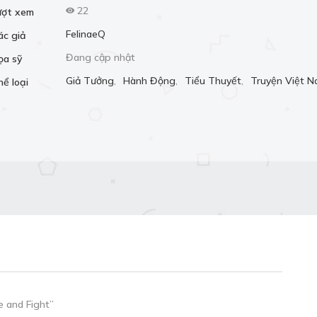
22
ượt xem
FelinaeQ
ác giả
Đang cập nhật
ọa sỹ
Giả Tưởng
,
Hành Động
,
Tiểu Thuyết
,
Truyện Việt 
hể loại
e and Fight”