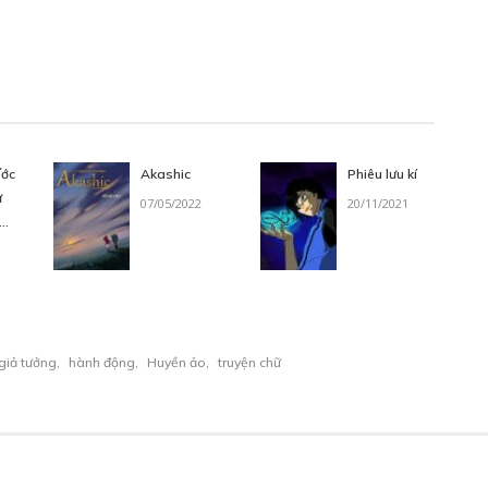
 (2)
Free
Ước
Akashic
Phiêu lưu kí
ự
07/05/2022
20/11/2021
của
ình
hi
ma
giả tưởng
,
hành động
,
Huyền ảo
,
truyện chữ