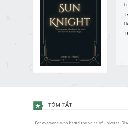
L
T
H
T
TÓM TẮT
“For everyone who heard the voice of Universe. Ris