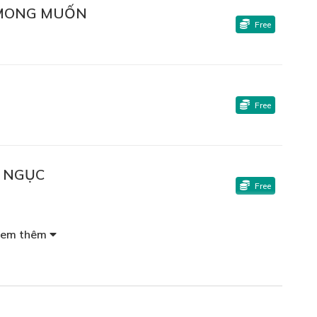
 MONG MUỐN
Free
Free
A NGỤC
Free
em thêm
 (1)
Free