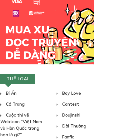
THỂ LOẠI
Bí Ẩn
Boy Love
Cổ Trang
Contest
Cuộc thi vẽ
Doujinshi
Webtoon “Việt Nam
Đời Thường
và Hàn Quốc trong
bạn là gì?”
Fanfic