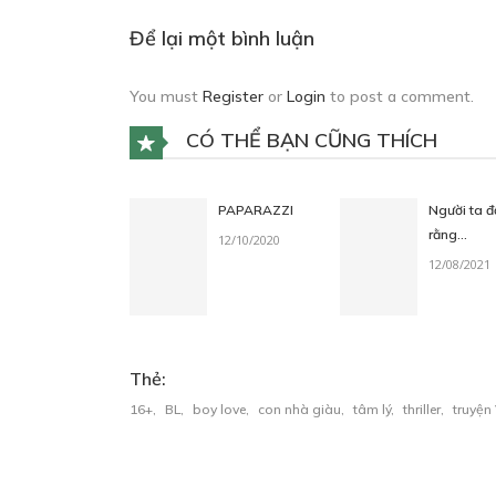
Để lại một bình luận
You must
Register
or
Login
to post a comment.
CÓ THỂ BẠN CŨNG THÍCH
PAPARAZZI
Người ta đ
rằng…
12/10/2020
12/08/2021
Thẻ:
16+
,
BL
,
boy love
,
con nhà giàu
,
tâm lý
,
thriller
,
truyện