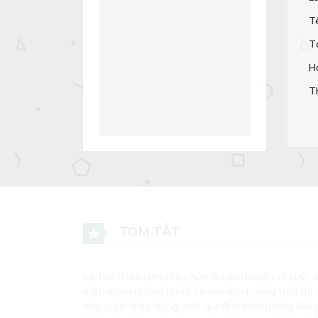
T
T
H
T
TÓM TẮT
Lời thề thiếu niên phục hận là câu chuyện về cuộc s
một nhóm những người có sức ảnh hưởng trên thị 
niên xuất thân trong một gia đình không mấy khá 