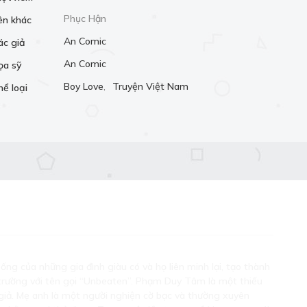
Phục Hận
ên khác
An Comic
ác giả
An Comic
ọa sỹ
Boy Love
,
Truyện Việt Nam
hể loại
ống của những gia đình giàu có và họ liên minh lại, tạo thành
trường với tên gọi “Unbeaten”. Phạm Duy Tâm là một thiếu
giả. Mẹ anh là một người nghiện cờ bạc và thường xuyên