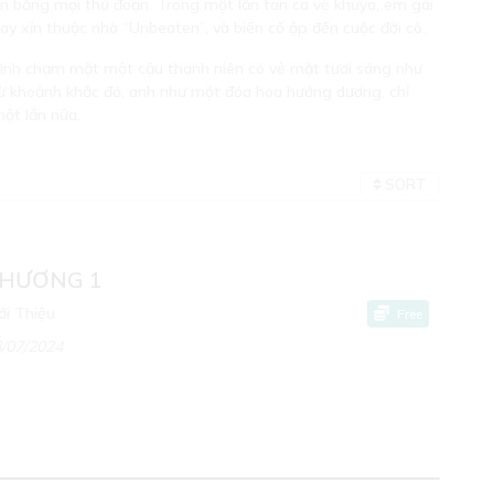
ền bằng mọi thủ đoạn. Trong một lần tan ca về khuya, em gái
y xỉn thuộc nhà “Unbeaten”, và biến cố ập đến cuộc đời cô.
 tình chạm mặt một cậu thanh niên có vẻ mặt tươi sáng như
 Từ khoảnh khắc đó, anh như một đóa hoa hướng dương, chỉ
một lần nữa.
SORT
CAUTION TO UNDER-AGED VIEWERS
HƯƠNG 1
ới Thiệu
Lời Thề Thiếu Niên Phục Hận
Free
/07/2024
ins themes or scenes that may not be suitable for very young reader
is blocked for their protection.
Are you over 18?