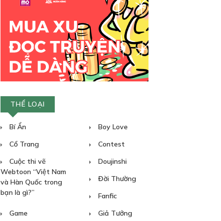
THỂ LOẠI
Bí Ẩn
Boy Love
Cổ Trang
Contest
s thus
Cuộc thi vẽ
Doujinshi
Webtoon “Việt Nam
Đời Thường
và Hàn Quốc trong
bạn là gì?”
Fanfic
Game
Giả Tưởng