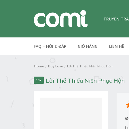
TRUYỆN TR
FAQ – HỎI & ĐÁP
GIỎ HÀNG
LIÊN HỆ
Home
Boy Love
Lời Thề Thiếu Niên Phục Hận
Lời Thề Thiếu Niên Phục Hận
18+
Đ
L