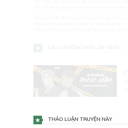
đánh đập, bắt anh và em gái phải ra ngoài kiếm ti
của anh không may chạm mặt vài cậu thanh niên sa
Trong một lần điều tra sự việc của em gái, anh vô
ánh mặt trời, xua tan đi bóng tối trong lòng anh.
hướng về ánh sáng mặt trời để tìm lại chính mình 
CÁC CHƯƠNG MỚI CẬP NHẬT
C
Gi
28
conta
THẢO LUẬN TRUYỆN NÀY