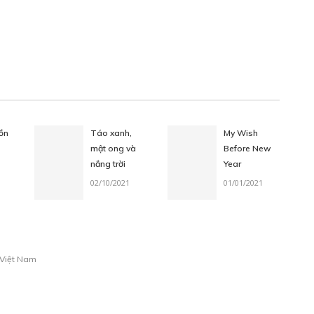
No
Yes, I am
ồn
Táo xanh,
My Wish
mật ong và
Before New
nắng trời
Year
02/10/2021
01/01/2021
 Việt Nam