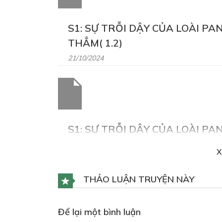
S1: SỰ TRỖI DẬY CỦA LOÀI P
THẲM( 1.2)
21/10/2024
S1: SỰ TRỖI DẬY CỦA LOÀI P
THẲM(1.3)
X
21/10/2024
THẢO LUẬN TRUYỆN NÀY
Để lại một bình luận