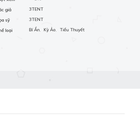
3TENT
ác giả
3TENT
ọa sỹ
Bí Ẩn
,
Kỳ Ảo
,
Tiểu Thuyết
hể loại