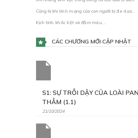
Cũng là khi tín.h m.ạng của con người bị đ.e d.ọa…
Kịch tính, kh.ốc li.ệt và đẫ.m má.u …
CÁC CHƯƠNG MỚI CẬP NHẬT
S1: SỰ TRỖI DẬY CỦA LOÀI P
THẲM (1.1)
21/10/2024