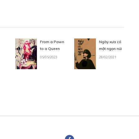
AN - CHƯƠNG 1: NGÔI LÀNG TRONG RỪNG
From a Pawn
Ngày xưa có
to a Queen
một ngọn núi
05/05/2023
28/02/2021
Free
AN - CHƯƠNG 1: NGÔI LÀNG TRONG RỪNG
Free