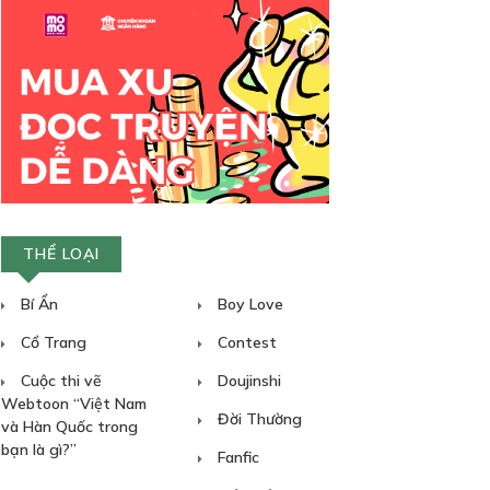
THỂ LOẠI
Bí Ẩn
Boy Love
Cổ Trang
Contest
Cuộc thi vẽ
Doujinshi
Webtoon “Việt Nam
Đời Thường
và Hàn Quốc trong
bạn là gì?”
Fanfic