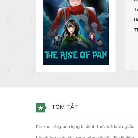
T
H
T
TÓM TẮT
Khi khu rừng tĩnh lặng bị đánh thức bởi loài người,
Khi những sinh vật trong bóng tối bắt đầu lộ diện,