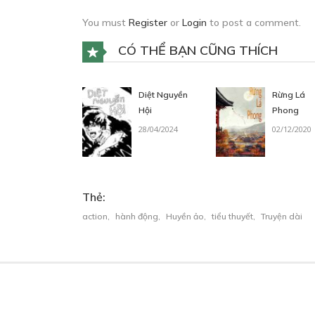
S1: SỰ TRỖI DẬY CỦA LOÀI P
You must
Register
or
Login
to post a comment.
THẲM(1.4)
CÓ THỂ BẠN CŨNG THÍCH
21/10/2024
Diệt Nguyền
Rừng Lá
Hội
Phong
28/04/2024
02/12/2020
S1: SỰ TRỖI DẬY CỦA LOÀI P
THẲM(1.5 )
Thẻ:
21/10/2024
action
,
hành động
,
Huyền ảo
,
tiểu thuyết
,
Truyện dài