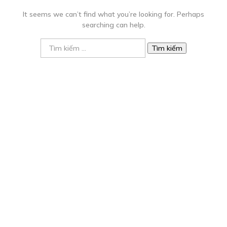
It seems we can’t find what you’re looking for. Perhaps
searching can help.
Tìm
kiếm
cho: