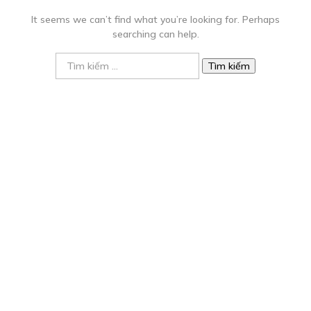
It seems we can’t find what you’re looking for. Perhaps
searching can help.
Tìm
kiếm
cho: