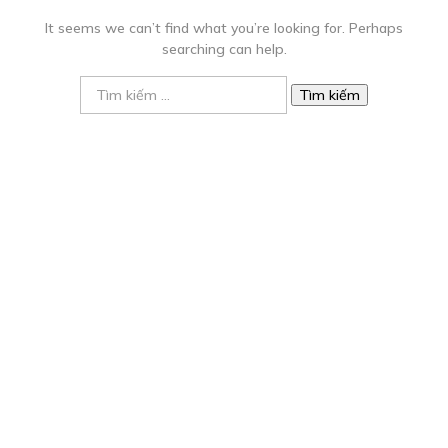
It seems we can’t find what you’re looking for. Perhaps
searching can help.
Tìm
kiếm
cho: