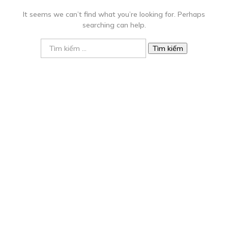
It seems we can’t find what you’re looking for. Perhaps
searching can help.
Tìm
kiếm
cho: