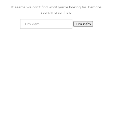
It seems we can’t find what you’re looking for. Perhaps
searching can help.
Tìm
kiếm
cho: