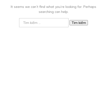
It seems we can’t find what you’re looking for. Perhaps
searching can help.
Tìm
kiếm
cho: