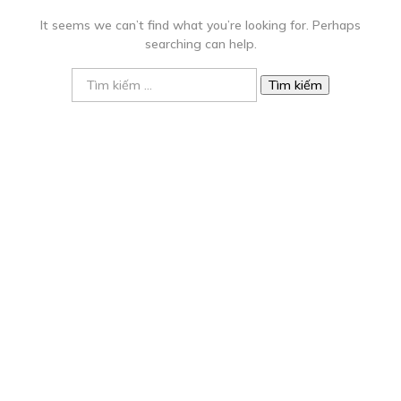
It seems we can’t find what you’re looking for. Perhaps
searching can help.
Tìm
kiếm
cho: