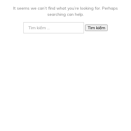
It seems we can’t find what you’re looking for. Perhaps
searching can help.
Tìm
kiếm
cho: