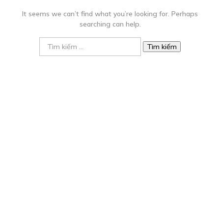
It seems we can’t find what you’re looking for. Perhaps
searching can help.
Tìm
kiếm
cho: