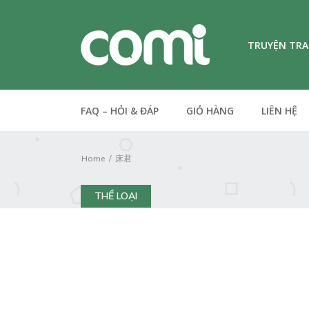
TRUYỆN TR
FAQ – HỎI & ĐÁP
GIỎ HÀNG
LIÊN HỆ
Home
床君
THỂ LOẠI