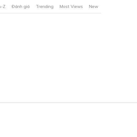
A-Z
Đánh giá
Trending
Most Views
New