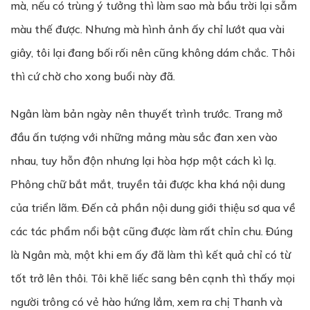
mà, nếu có trùng ý tưởng thì làm sao mà bầu trời lại sẫm
màu thế được. Nhưng mà hình ảnh ấy chỉ lướt qua vài
giây, tôi lại đang bối rối nên cũng không dám chắc. Thôi
thì cứ chờ cho xong buổi này đã.
Ngân làm bản ngày nên thuyết trình trước. Trang mở
đầu ấn tượng với những mảng màu sắc đan xen vào
nhau, tuy hỗn độn nhưng lại hòa hợp một cách kì lạ.
Phông chữ bắt mắt, truyền tải được kha khá nội dung
của triển lãm. Đến cả phần nội dung giới thiệu sơ qua về
các tác phẩm nổi bật cũng được làm rất chỉn chu. Đúng
là Ngân mà, một khi em ấy đã làm thì kết quả chỉ có từ
tốt trở lên thôi. Tôi khẽ liếc sang bên cạnh thì thấy mọi
người trông có vẻ hào hứng lắm, xem ra chị Thanh và