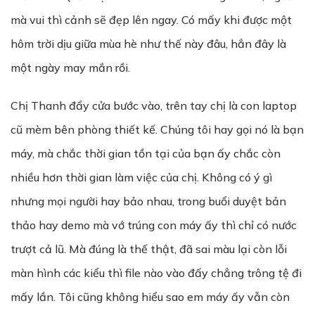
mà vui thì cảnh sẽ đẹp lên ngay. Có mấy khi được một
hôm trời dịu giữa mùa hè như thế này đâu, hẳn đây là
một ngày may mắn rồi.
Chị Thanh đẩy cửa bước vào, trên tay chị là con laptop
cũ mèm bên phòng thiết kế. Chúng tôi hay gọi nó là bạn
máy, mà chắc thời gian tồn tại của bạn ấy chắc còn
nhiều hơn thời gian làm việc của chị. Không có ý gì
nhưng mọi người hay bảo nhau, trong buổi duyệt bản
thảo hay demo mà vớ trúng con máy ấy thì chỉ có nước
trượt cả lũ. Mà đúng là thế thật, đã sai màu lại còn lỗi
màn hình các kiểu thì file nào vào đấy chẳng trông tệ đi
mấy lần. Tôi cũng không hiểu sao em máy ấy vẫn còn