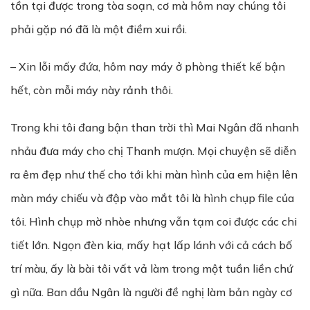
tồn tại được trong tòa soạn, cơ mà hôm nay chúng tôi
phải gặp nó đã là một điềm xui rồi.
– Xin lỗi mấy đứa, hôm nay máy ở phòng thiết kế bận
hết, còn mỗi máy này rảnh thôi.
Trong khi tôi đang bận than trời thì Mai Ngân đã nhanh
nhảu đưa máy cho chị Thanh mượn. Mọi chuyện sẽ diễn
ra êm đẹp như thế cho tới khi màn hình của em hiện lên
màn máy chiếu và đập vào mắt tôi là hình chụp file của
tôi. Hình chụp mờ nhòe nhưng vẫn tạm coi được các chi
tiết lớn. Ngọn đèn kia, mấy hạt lấp lánh với cả cách bố
trí màu, ấy là bài tôi vất vả làm trong một tuần liền chứ
gì nữa. Ban dầu Ngân là người đề nghị làm bản ngày cơ