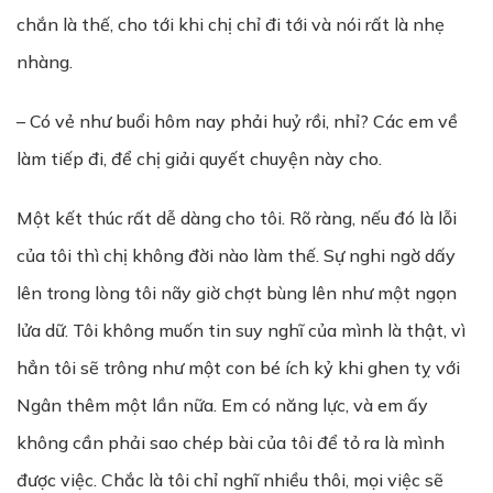
chắn là thế, cho tới khi chị chỉ đi tới và nói rất là nhẹ
nhàng.
– Có vẻ như buổi hôm nay phải huỷ rồi, nhỉ? Các em về
làm tiếp đi, để chị giải quyết chuyện này cho.
Một kết thúc rất dễ dàng cho tôi. Rõ ràng, nếu đó là lỗi
của tôi thì chị không đời nào làm thế. Sự nghi ngờ dấy
lên trong lòng tôi nãy giờ chợt bùng lên như một ngọn
lửa dữ. Tôi không muốn tin suy nghĩ của mình là thật, vì
hẳn tôi sẽ trông như một con bé ích kỷ khi ghen tỵ với
Ngân thêm một lần nữa. Em có năng lực, và em ấy
không cần phải sao chép bài của tôi để tỏ ra là mình
được việc. Chắc là tôi chỉ nghĩ nhiều thôi, mọi việc sẽ