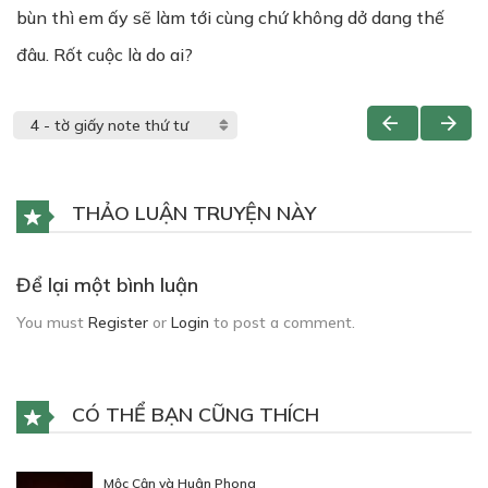
bùn thì em ấy sẽ làm tới cùng chứ không dở dang thế
đâu. Rốt cuộc là do ai?
THẢO LUẬN TRUYỆN NÀY
Để lại một bình luận
You must
Register
or
Login
to post a comment.
CÓ THỂ BẠN CŨNG THÍCH
Mộc Cận và Huân Phong