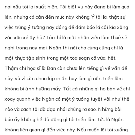
nói xấu tôi lại xuất hiện. Tôi biết vụ này đang bị làm quá
lên, nhưng có cần đến mức này không. Ý tôi là, thật sự
việc trùng ý tưởng này đáng để đám báo lá cải kia xông
vào xâu xé ấy hả? Tôi chỉ là một nhân viên làm thuê sẽ
nghỉ trong nay mai, Ngân thì nói cho cùng cũng chỉ là
một thực tập sinh trong một tòa soạn cỡ vừa, hết.
Thậm chí họa sĩ là Đan còn chưa lên tiếng gì về vấn đề
này, và vì còn chưa kịp in ấn hay làm gì nên triển lãm
không bị ảnh hưởng mấy. Tất cả những gì họ bàn về chỉ
xoay quanh việc Ngân có một ý tưởng tuyệt vời như thế
nào và cách tôi đã đạo nhái chúng ra sao. Những bài
báo ấy không hề đả động gì tới triển lãm, tức là Ngân
không liên quan gì đến việc này. Nếu muốn lôi tôi xuống