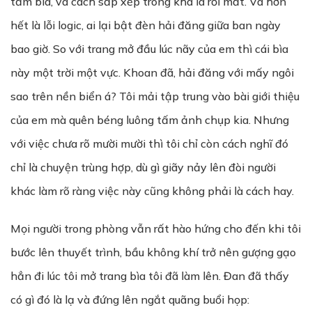
tấm bìa, và cách sắp xếp trông khá là rối mắt. Và hơn
hết là lỗi logic, ai lại bật đèn hải đăng giữa ban ngày
bao giờ. So với trang mở đầu lúc nãy của em thì cái bìa
này một trời một vực. Khoan đã, hải đăng với mấy ngôi
sao trên nền biển á? Tôi mải tập trung vào bài giới thiệu
của em mà quên béng luông tấm ảnh chụp kia. Nhưng
với việc chưa rõ mười mười thì tôi chỉ còn cách nghĩ đó
chỉ là chuyện trùng hợp, dù gì giãy nảy lên đòi người
khác làm rõ ràng việc này cũng không phải là cách hay.
Mọi người trong phòng vẫn rất hào hứng cho đến khi tôi
bước lên thuyết trình, bầu không khí trở nên gượng gạo
hẳn đi lúc tôi mở trang bìa tôi đã làm lên. Đan đã thấy
có gì đó là lạ và đứng lên ngắt quãng buổi họp: