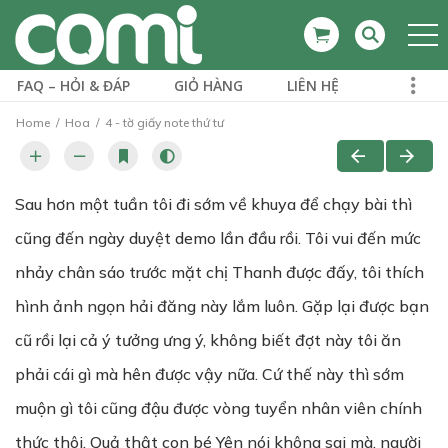
FAQ – HỎI & ĐÁP
GIỎ HÀNG
LIÊN HỆ
Home
Hoa
4 - tờ giấy note thứ tư
Sau hơn một tuần tôi đi sớm về khuya để chạy bài thì
cũng đến ngày duyệt demo lần đầu rồi. Tôi vui đến mức
nhảy chân sáo trước mặt chị Thanh được đấy, tôi thích
hình ảnh ngọn hải đăng này lắm luôn. Gặp lại được bạn
cũ rồi lại cả ý tưởng ưng ý, không biết đợt này tôi ăn
phải cái gì mà hên được vậy nữa. Cứ thế này thì sớm
muộn gì tôi cũng đậu được vòng tuyển nhân viên chính
thức thôi. Quả thật con bé Yên nói không sai mà, người