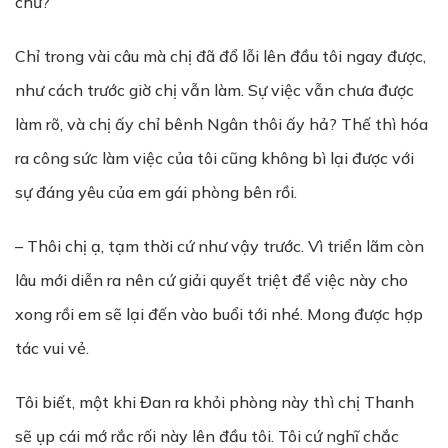
chứ?
Chỉ trong vài câu mà chị đã đổ lỗi lên đầu tôi ngay được,
như cách trước giờ chị vẫn làm. Sự việc vẫn chưa được
làm rõ, và chị ấy chỉ bênh Ngân thôi ấy hả? Thế thì hóa
ra công sức làm việc của tôi cũng không bì lại được với
sự đáng yêu của em gái phòng bên rồi.
– Thôi chị ạ, tạm thời cứ như vậy trước. Vì triển lãm còn
lâu mới diễn ra nên cứ giải quyết triệt để việc này cho
xong rồi em sẽ lại đến vào buổi tới nhé. Mong được hợp
tác vui vẻ.
Tôi biết, một khi Đan ra khỏi phòng này thì chị Thanh
sẽ ụp cái mớ rắc rối này lên đầu tôi. Tôi cứ nghĩ chắc