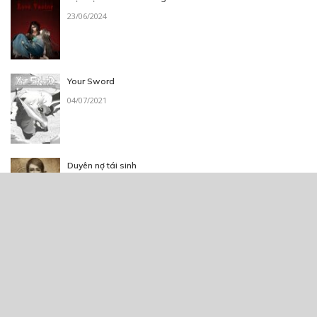
23/06/2024
Your Sword
04/07/2021
Duyên nợ tái sinh
03/08/2021
Nhật kí đu crush của tôi
09/06/2020