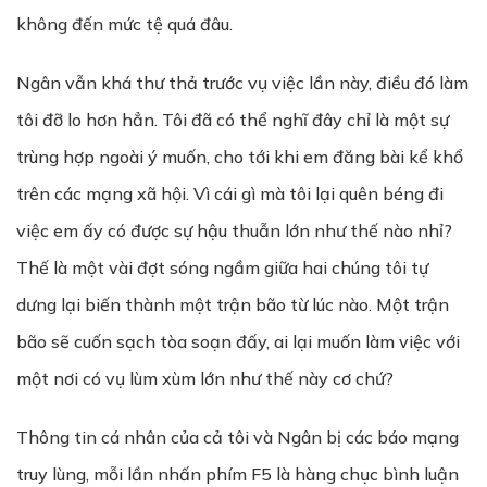
không đến mức tệ quá đâu.
Ngân vẫn khá thư thả trước vụ việc lần này, điều đó làm
tôi đỡ lo hơn hẳn. Tôi đã có thể nghĩ đây chỉ là một sự
trùng hợp ngoài ý muốn, cho tới khi em đăng bài kể khổ
trên các mạng xã hội. Vì cái gì mà tôi lại quên béng đi
việc em ấy có được sự hậu thuẫn lớn như thế nào nhỉ?
Thế là một vài đợt sóng ngầm giữa hai chúng tôi tự
dưng lại biến thành một trận bão từ lúc nào. Một trận
bão sẽ cuốn sạch tòa soạn đấy, ai lại muốn làm việc với
một nơi có vụ lùm xùm lớn như thế này cơ chứ?
Thông tin cá nhân của cả tôi và Ngân bị các báo mạng
truy lùng, mỗi lần nhấn phím F5 là hàng chục bình luận