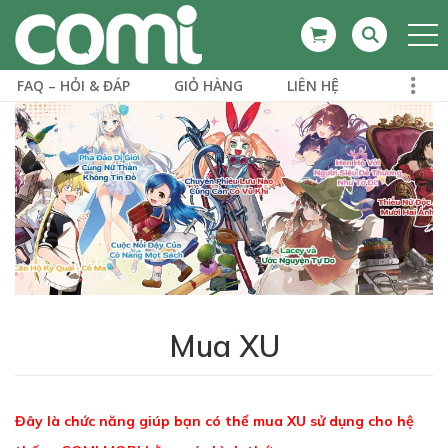
FAQ – HỎI & ĐÁP
GIỎ HÀNG
LIÊN HỆ
Mua XU
Đây là chức năng giúp bạn có thể mua XU sử dụng cho hệ