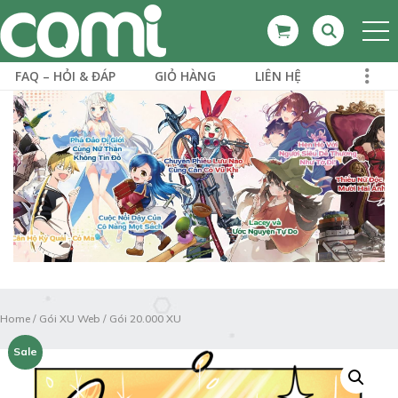
FAQ – HỎI & ĐÁP
GIỎ HÀNG
LIÊN HỆ
Home
/
Gói XU Web
/
Gói 20.000 XU
Sale