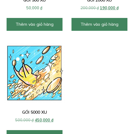
GÓI 500 XU
GÓI 2000 XU
Giá
Giá
50,000
₫
200,000
₫
190,000
₫
gốc
hiện
là:
tại
Thêm vào giỏ hàng
Thêm vào giỏ hàng
200,000 ₫.
là:
190,000 
GÓI 5000 XU
Giá
Giá
500,000
₫
450,000
₫
gốc
hiện
là:
tại