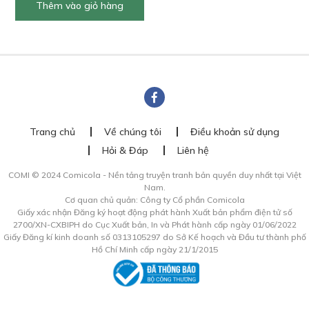
Thêm vào giỏ hàng
500,000 ₫.
là:
450,000 ₫.
Trang chủ
Về chúng tôi
Điều khoản sử dụng
Hỏi & Đáp
Liên hệ
COMI © 2024 Comicola - Nền tảng truyện tranh bản quyền duy nhất tại Việt
Nam.
Cơ quan chủ quản: Công ty Cổ phần Comicola
Giấy xác nhận Đăng ký hoạt động phát hành Xuất bản phẩm điện tử số
2700/XN-CXBIPH do Cục Xuất bản, In và Phát hành cấp ngày 01/06/2022
Giấy Đăng kí kinh doanh số 0313105297 do Sở Kế hoạch và Đầu tư thành phố
Hồ Chí Minh cấp ngày 21/1/2015