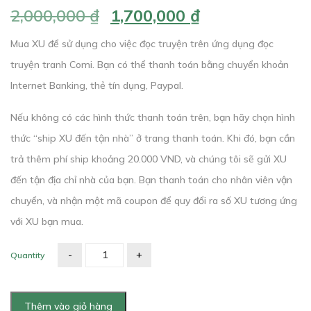
Giá
Giá
2,000,000
₫
1,700,000
₫
gốc
hiện
Mua XU để sử dụng cho việc đọc truyện trên ứng dụng đọc
là:
tại
truyện tranh Comi. Bạn có thể thanh toán bằng chuyển khoản
Internet Banking, thẻ tín dụng, Paypal.
2,000,000 ₫.
là:
1,700,000 ₫.
Nếu không có các hình thức thanh toán trên, bạn hãy chọn hình
thức “ship XU đến tận nhà” ở trang thanh toán. Khi đó, bạn cần
trả thêm phí ship khoảng 20.000 VND, và chúng tôi sẽ gửi XU
đến tận địa chỉ nhà của bạn. Bạn thanh toán cho nhân viên vận
chuyển, và nhận một mã coupon để quy đổi ra số XU tương ứng
với XU bạn mua.
Quantity
Thêm vào giỏ hàng