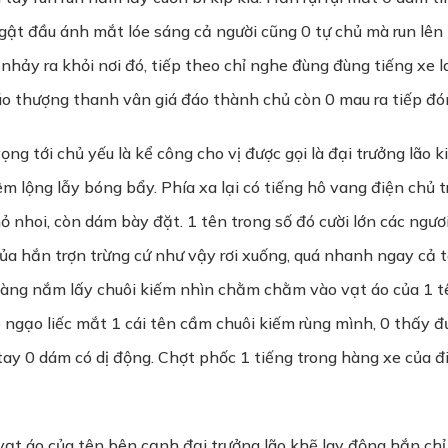
 gật đầu ánh mắt lóe sáng cả người cũng 0 tự chủ mà run lê
nhảy ra khỏi nơi đó, tiếp theo chỉ nghe đùng đùng tiếng xe 
lão thượng thanh vân giá đáo thành chủ còn 0 mau ra tiếp đó
ng tới chủ yếu là kể công cho vị được gọi là đại trưởng lão k
m lộng lẫy bóng bẩy. Phía xa lại có tiếng hô vang điện chủ t
hỏ nhoi, còn dám bày đặt. 1 tên trong số đó cười lớn các ngươ
của hắn trợn trừng cứ như vậy rơi xuống, quá nhanh ngay cả
hàng nắm lấy chuôi kiếm nhìn chằm chằm vào vạt áo của 1 t
 ngạo liếc mắt 1 cái tên cầm chuôi kiếm rùng mình, 0 thấy đư
tay 0 dám có dị động. Chợt phốc 1 tiếng trong hàng xe của đi
vạt áo của tên bên cạnh đại trưởng lão khẽ lay động hắn chỉ