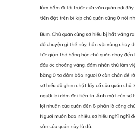
lầm bầm đi tới trước cửa văn quán nơi đây 
tiền đặt trên bí kíp chủ quán cũng 0 nói nh
Bùm. Chủ quán cùng sơ hiểu bị hất văng ra
đổ chuyện gì thế này, hắn vội vàng chạy đế
tức giận thở hồng hộc chủ quán chạy đến b
đầu óc choáng váng, đám nhân thủ làm việc
bằng 0 ta đảm bảo ngươi 0 còn chân để rời
sơ hiểu đã ghim chặt lấy cổ của quán chủ.
ngươi lại dám đòi tiền ta. Ánh mắt của sơ
lợi nhuận của quán đến 8 phần là công chủ
Ngươi muốn bao nhiêu, sơ hiểu nghĩ nghĩ đá
sản của quán này là đủ.