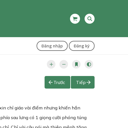
Đăng nhập
Đăng ký
Trước
Tiếp
 xin chỉ giáo vài điểm nhưng khiến hắn
ừ phía sau lưng có 1 giọng cười phóng túng
n chỉ. Chỉ vài câu nói mà thiên mệnh tặng