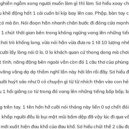
 nghiền ngẫm xong ngươi muốn làm gì thì làm. Sơ hiểu xoay 
 khẽ động hất 1 cái cuốn bí kíp bay lên cao. Phập, bàn tay c
 có mà ăn. Nói đoạn hắn nhanh chân bước đi đóng cửa mạnh 1
 1 chút thời gian bên trong không ngừng vang lên những tiến
 chơi trò khống long, vừa nói hắn vừa đưa ra 1 tờ 10 lượng nh
ười lấy lòng nói 0 lo, 0 lo khách quan cứ thong dong mà chơ
ệt tình, năng động bên ngoài vẫn còn đó 1 câu thơ của phùn
hị vâng vâng dạ dạ thầm nghĩ lần này hời lớn rồi đây. Sơ hiểu
ười huýt sáo như 0 có chuyện gì từ từ nhích thân vào con 
 1 hồi giằng co từ trong đó vang lên những tiếng bốp bốp, b
trên tay, 1 tên hớn hở cười nói tháng này liền 0 sợ chết đói 
ạ khắp người đều là bụi mặt mũi bầm dập đã vậy lúc đi qua 
 mới xuất hiện đau khổ của đau khổ. Sơ hiểu chửi thề 2 câu 