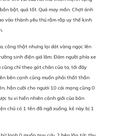
n bần bật, quá tốt. Quá may mắn. Chợt ánh
lao vào thành yêu thú rầm rầp uy thế kinh
n.
ia, công thật nhưng lại dát vàng ngọc lên
rường sinh điện giá lâm. Đám người phía xe
i cũng chỉ theo gót chân của ta, tới đây
 tên bên cạnh cũng muốn phải thất thần
ên, hắn cười cho ngươi 10 cái mạng cũng 0
ợc tu vi hiển nhiên cảnh giới của bản
ện chủ có 1 tên đã ngã xuống, kẻ này bị 1
 hừ lạnh 0 muốn truy cứu. 2 bên lập tức thu