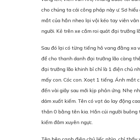
cho chúng ta cái công pháp này ư. Sơ hiểu
mắt của hắn nheo lại vội kéo tay viên vân 
người. Kẻ trên xe cầm roi quát đại trưởng 
Sau đó lại có từng tiếng hô vang đằng xa vọ
để cho thanh danh đại trưởng lão càng thê
đại trưởng lão khinh bỉ chỉ là 1 điện chủ n
mấy con. Cóc con. Xoẹt 1 tiếng. Ánh mắt 
đến vài giây sau mới kịp phản ứng. Nhẹ n
dám xuất kiếm. Tên có vạt áo lay động cao
thân 0 bằng tên kia. Hắn cúi người buông 
kiếm đâm xuyên ngực.
Tên bên cạnh điện chủ liếc nhìn, chỉ thấy 