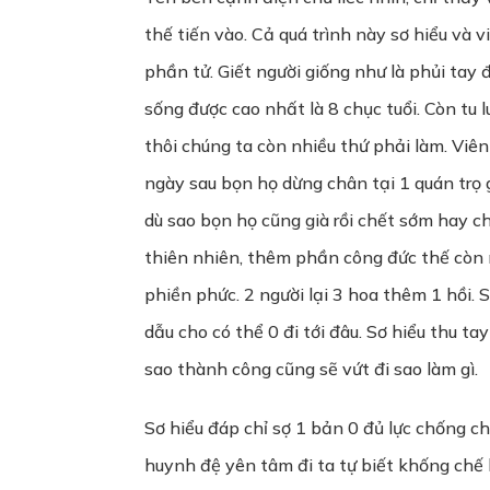
thế tiến vào. Cả quá trình này sơ hiểu và 
phần tử. Giết người giống như là phủi tay 
sống được cao nhất là 8 chục tuổi. Còn tu l
thôi chúng ta còn nhiều thứ phải làm. Viên
ngày sau bọn họ dừng chân tại 1 quán trọ 
dù sao bọn họ cũng già rồi chết sớm hay ch
thiên nhiên, thêm phần công đức thế còn n
phiền phức. 2 người lại 3 hoa thêm 1 hồi. 
dẫu cho có thể 0 đi tới đâu. Sơ hiểu thu t
sao thành công cũng sẽ vứt đi sao làm gì.
Sơ hiểu đáp chỉ sợ 1 bản 0 đủ lực chống chọ
huynh đệ yên tâm đi ta tự biết khống chế 