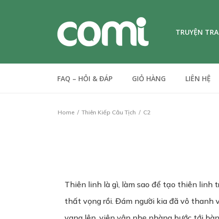
TRUYỆN TR
FAQ – HỎI & ĐÁP
GIỎ HÀNG
LIÊN HỆ
Home
Thiên Kiếp Câu Tịch
C2
Thiên linh là gì, làm sao để tạo thiên lin
thất vọng rồi. Đám người kia đã vô thanh vô
vang lên, viên vân nhẹ nhàng bước tới bàn 