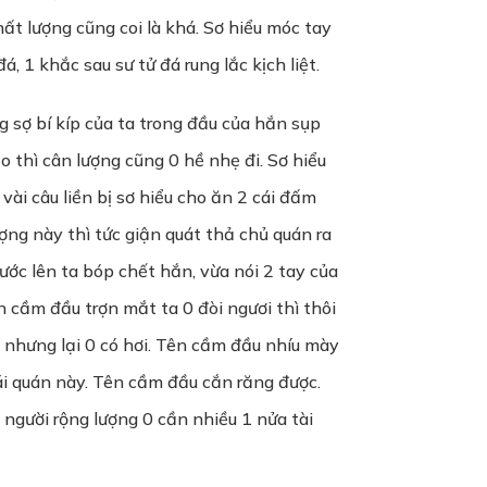
hất lượng cũng coi là khá. Sơ hiểu móc tay
, 1 khắc sau sư tử đá rung lắc kịch liệt.
 sợ bí kíp của ta trong đầu của hắn sụp
o thì cân lượng cũng 0 hề nhẹ đi. Sơ hiểu
ài câu liền bị sơ hiểu cho ăn 2 cái đấm
ng này thì tức giận quát thả chủ quán ra
ớc lên ta bóp chết hắn, vừa nói 2 tay của
 cầm đầu trợn mắt ta 0 đòi ngươi thì thôi
ở nhưng lại 0 có hơi. Tên cầm đầu nhíu mày
ái quán này. Tên cầm đầu cắn răng được.
 người rộng lượng 0 cần nhiều 1 nửa tài