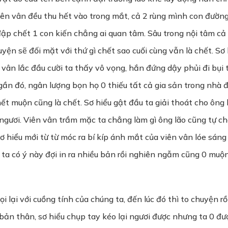
viên vân đều thu hết vào trong mắt, cả 2 rùng mình con đườn
đập chết 1 con kiến chẳng ai quan tâm. Sâu trong nội tâm cả 
uyện sẽ đối mặt với thứ gì chết sao cuối cùng vẫn là chết. Sơ 
 vân lắc đầu cười ta thấy vô vọng, hắn đứng dậy phủi đi bụi t
gần đó, ngân lượng bọn họ 0 thiếu tất cả gia sản trong nhà đ
ết muộn cũng là chết. Sơ hiểu gật đầu ta giải thoát cho ông 
gươi. Viên vân trầm mặc ta chẳng làm gì ông lão cũng tự chết
Sơ hiểu mới từ từ móc ra bí kíp ánh mắt của viên vân lóe sáng
ay ta có ý này đợi in ra nhiều bản rồi nghiên ngẫm cũng 0 muộ
i lại với cuồng tính của chúng ta, đến lúc đó thì to chuyện r
bản thân, sơ hiểu chụp tay kéo lại ngươi được nhưng ta 0 đư