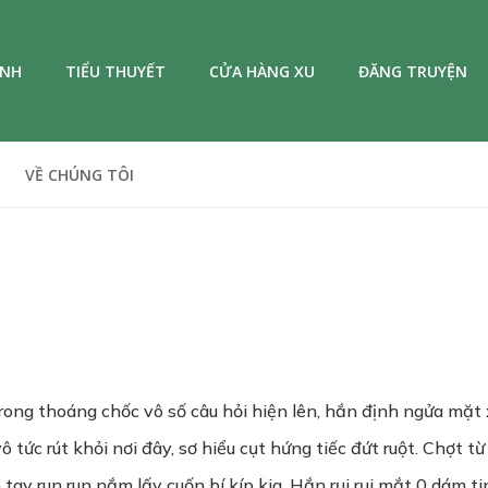
ANH
TIỂU THUYẾT
CỬA HÀNG XU
ĐĂNG TRUYỆN
VỀ CHÚNG TÔI
h trong thoáng chốc vô số câu hỏi hiện lên, hắn định ngửa mặt
 tức rút khỏi nơi đây, sơ hiểu cụt hứng tiếc đứt ruột. Chợt t
tay run run nắm lấy cuốn bí kíp kia. Hắn rụi rụi mắt 0 dám ti