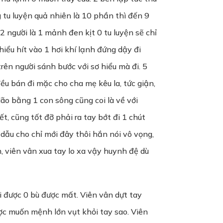
g tu luyện quả nhiên là 10 phần thì đến 9
2 người là 1 mảnh đen kịt 0 tu luyện sẽ chỉ
hiểu hít vào 1 hơi khí lạnh đứng dậy đi
rên người sánh bước với sơ hiểu mà đi. 5
ều bán đi mặc cho cha mẹ kêu la, tức giận,
lão bằng 1 con sông cũng coi là về với
, cũng tốt đỡ phải ra tay bớt đi 1 chút
 dẫu cho chỉ mới đây thôi hắn nói vô vọng,
n, viên vân xua tay lo xa vậy huynh đệ dù
ồi được 0 bù được mất. Viên vân dựt tay
ợc muốn mệnh lớn vụt khỏi tay sao. Viên