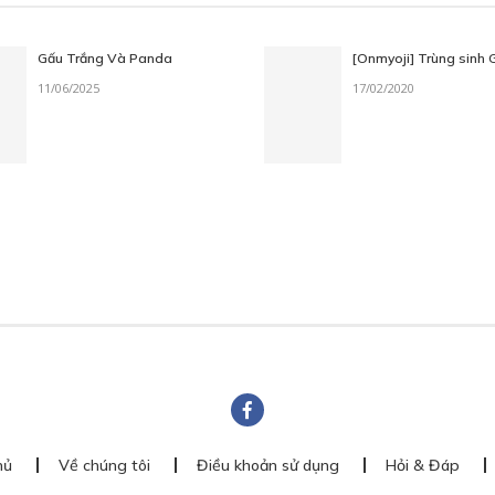
Gấu Trắng Và Panda
[Onmyoji] Trùng sinh 
11/06/2025
17/02/2020
hủ
Về chúng tôi
Điều khoản sử dụng
Hỏi & Đáp