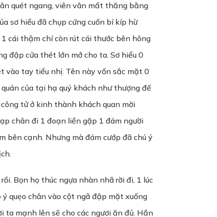
chân quét ngang, viên vân mất thăng bằng
ủa sơ hiểu đã chụp cứng cuốn bí kíp hừ
 cái thậm chí còn rút cái thước bên hông
g đập cửa thét lớn mở cho ta. Sơ hiểu 0
ét vào tay tiểu nhị. Tên này vốn sắc mặt 0
i quán của tại hạ quý khách như thượng đế
g công tử ở kinh thành khách quan mời
 đạp chân đi 1 đoạn liền gặp 1 đám người
hẻm bên cạnh. Nhưng mà đám cướp đã chú ý
ịch.
rồi. Bọn họ thúc ngựa nhàn nhã rời đi, 1 lúc
vô ý quẹo chân vào cột ngã đập mặt xuống
đợi ta mạnh lên sẽ cho các ngươi ăn đủ. Hắn