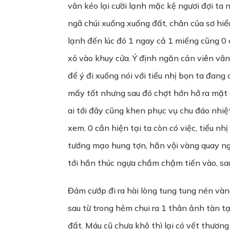
vân kéo lại cười lạnh mặc kệ ngươi đợi ta
ngã chúi xuống xuống đất, chân của sơ hiểu
lạnh đến lúc đó 1 ngay cả 1 miếng cũng 0
xỏ vào khuy cửa. Ý định ngăn cản viên vân
để ý đi xuống nói với tiểu nhị bọn ta đang
mấy tốt nhưng sau đó chợt hớn hở ra mặt c
ai tới đây cũng khen phục vụ chu đáo nhi
xem. 0 cần hiện tại ta còn có việc, tiểu n
tướng mạo hung tợn, hắn vội vàng quay ng
tới hắn thúc ngựa chầm chậm tiến vào, sau
Đám cướp đi ra hài lòng tung tung nén vàng 
sau từ trong hẻm chui ra 1 thân ảnh tàn t
đất. Máu cũ chưa khô thì lại có vết thương