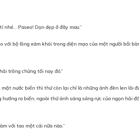
t tí nhé… Paseo! Dọn dẹp ở đây mau.”
èo với bộ lông xám khói trong diện mạo của một người bồi bà
ải trông chừng tối nay đó.”
với mặt nước biển thì thứ còn lại chỉ là những ánh đèn len lỏ
 hướng ra biển, ngoài thứ ánh sáng sáng rực của ngọn hải đ
àm với tao một cái nữa nào.”