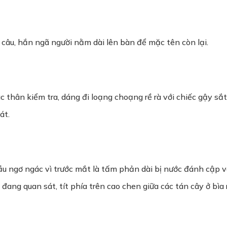
 câu, hắn ngã người nằm dài lên bàn để mặc tên còn lại.
c thân kiểm tra, dáng đi loạng choạng rề rà với chiếc gậy sắt
át.
u ngơ ngác vì trước mắt là tấm phản dài bị nước đánh cập và
 đang quan sát, tít phía trên cao chen giữa các tán cây ở bì