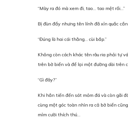
“Mày ra đó mà xem đi, tao… tao mệt rồi…”
Bị đùn đẩy nhưng tên lính đã xỉn quắc cần
“Đúng là hai cái thằng… cùi bắp.”
Không còn cách khác tên râu ria phải tự vá
trên bờ biển và để lại một đường dài trên c
“Gì đây?”
Khi hắn tiến đến sát mỏm đá và còn gãi đầ
cùng một góc toàn nhìn ra cả bờ biển cũng
mỉm cười thích thú…