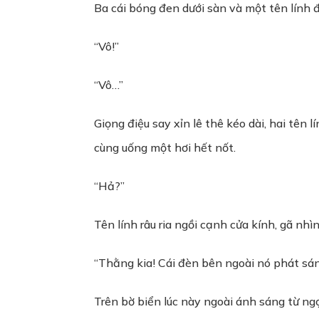
Ba cái bóng đen dưới sàn và một tên lính 
“Vô!”
“Vô…”
Giọng điệu say xỉn lê thê kéo dài, hai tên
cùng uống một hơi hết nốt.
“Hả?”
Tên lính râu ria ngồi cạnh cửa kính, gã nhì
“Thằng kia! Cái đèn bên ngoài nó phát sán
Trên bờ biển lúc này ngoài ánh sáng từ ng