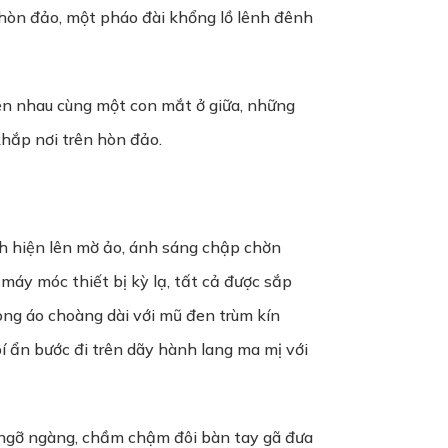
 hòn đảo, một pháo đài khổng lồ lênh đênh
en nhau cùng một con mắt ở giữa, những
khắp nơi trên hòn đảo.
nh hiện lên mờ ảo, ánh sáng chập chờn
máy móc thiết bị kỳ lạ, tất cả được sắp
ong áo choàng dài với mũ đen trùm kín
í ẩn bước đi trên dãy hành lang ma mị với
ự ngỡ ngàng, chầm chậm đôi bàn tay gã đưa