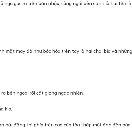
đã ngã gục ra trên bàn nhậu, cùng ngồi bên cạnh là hai tên l
 lính mặt mày đỏ như bốc hỏa trên tay là hai chai bia và nhữn
n ra bên ngoài rồi cất giọng ngạc nhiên.
g kìa.”
ọn hải đăng thì phía trên cao của tòa tháp một ánh đèn báo 