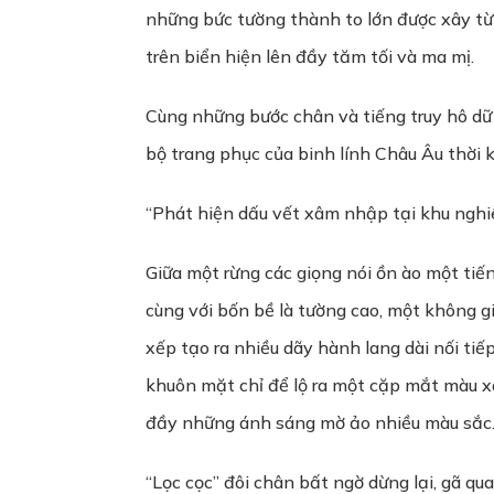
những bức tường thành to lớn được xây từ
trên biển hiện lên đầy tăm tối và ma mị.
Cùng những bước chân và tiếng truy hô dữ
bộ trang phục của binh lính Châu Âu thời 
“Phát hiện dấu vết xâm nhập tại khu nghiê
Giữa một rừng các giọng nói ồn ào một tiế
cùng với bốn bề là tường cao, một không g
xếp tạo ra nhiều dãy hành lang dài nối ti
khuôn mặt chỉ để lộ ra một cặp mắt màu xa
đầy những ánh sáng mờ ảo nhiều màu sắc
“Lọc cọc” đôi chân bất ngờ dừng lại, gã 