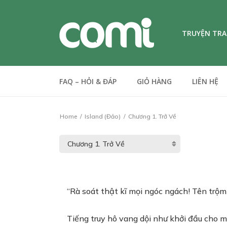
TRUYỆN TR
FAQ – HỎI & ĐÁP
GIỎ HÀNG
LIÊN HỆ
Home
Island (Đảo)
Chương 1. Trở Về
“Rà soát thật kĩ mọi ngóc ngách! Tên trộ
Tiếng truy hô vang dội như khởi đầu cho m