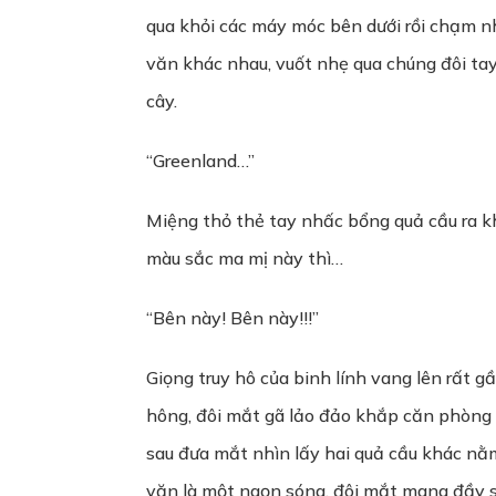
qua khỏi các máy móc bên dưới rồi chạm nh
văn khác nhau, vuốt nhẹ qua chúng đôi tay
cây.
“Greenland…”
Miệng thỏ thẻ tay nhấc bổng quả cầu ra 
màu sắc ma mị này thì…
“Bên này! Bên này!!!”
Giọng truy hô của binh lính vang lên rất 
hông, đôi mắt gã lảo đảo khắp căn phòng 
sau đưa mắt nhìn lấy hai quả cầu khác nằ
văn là một ngọn sóng, đôi mắt mang đầy su