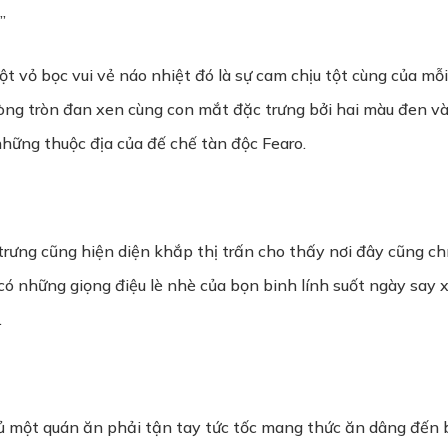
”
t vỏ bọc vui vẻ náo nhiệt đó là sự cam chịu tột cùng của mỗ
 vòng tròn đan xen cùng con mắt đặc trưng bởi hai màu đen và
những thuộc địa của đế chế tàn độc Fearo.
ưng cũng hiện diện khắp thị trấn cho thấy nơi đây cũng chí
có những giọng điệu lè nhè của bọn binh lính suốt ngày say 
.
 một quán ăn phải tận tay tức tốc mang thức ăn dâng đến b