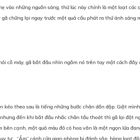
ẹ vào những nguồn sáng, thứ lúc này chính là một loạt các 
 gã chững lại ngay trước một quả cầu phát ra thứ ánh sáng mà
khỏi cỗ máy, gã bắt đầu nhìn ngắm nó trên tay một cách đầ
gần kéo theo sau là tiếng những bước chân dồn dập. Giật mình
nhưng đến khi bắt đầu nhấc chân tẩu thoát thì gã lại đột n
m bên cạnh, một quả màu đỏ có hoa văn là một ngọn lửa đang
y tư… “Ầm” cánh cửa gian phòng bị đánh sập, hàng loạt đôi 