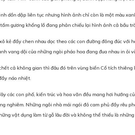
nh dồn dập liên tục nhưng hình ảnh chỉ còn là một màu xanh
 tấm gương khổng lồ đang phản chiếu lại hình ảnh cả bầu trờ
 xô kẻ đẩy chen nhau dọc theo các con đường đông đúc với h
anh vang dội của những ngòi pháo hoa đang đua nhau in ỏi và 
hết cả không gian thì đâu đó trên vùng biển Cổ tích thiêng 
đầy náo nhiệt.
y các con phố, kiến trúc và hoa văn đều mang hơi hướng củ
rang nghiêm. Những ngôi nhà mái ngói đỏ cam phủ đầy rêu ph
hững vật dụng làm từ gỗ lâu đời và không thể thiếu là những