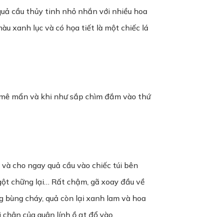
quả cầu thủy tinh nhỏ nhắn với nhiều hoa
u xanh lục và có họa tiết là một chiếc lá
y mê mẩn và khi như sắp chìm đắm vào thứ
 và cho ngay quả cầu vào chiếc túi bên
gột chững lại… Rất chậm, gã xoay đầu về
 bùng cháy, quả còn lại xanh lam và hoa
chân của quân lính ồ ạt đổ vào.