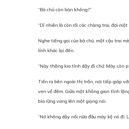
“Bà chủ còn bàn không?”
“Dĩ nhiên là còn rồi các chàng trai, đợi mộ
Nghe tiếng gọi của bà chủ, một cậu trai m
lính khác lại đến.
“Này thằng kia tỉnh dậy đi chứ. Mày còn ph
Tiến ra bên ngoài thị trấn, nơi tiếp giáp 
ven về đêm. Giữa một không gian tĩnh lặng
bìa rừng vang lên một giọng nói.
“Nó không dậy nổi nữa đâu mày kệ nó đi. L