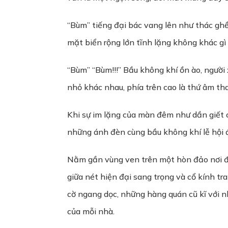
“Bùm” tiếng đại bác vang lên như thác ghề
mặt biển rộng lớn tĩnh lặng không khác gì
“Bùm” “Bùm!!!” Bầu không khí ồn ào, người
nhỏ khác nhau, phía trên cao là thứ âm th
Khi sự im lặng của màn đêm như dần giết c
những ánh đèn cùng bầu không khí lễ hội 
Nằm gần vùng ven trên một hòn đảo nơi đâ
giữa nét hiện đại sang trọng và cổ kính t
cờ ngang dọc, những hàng quán cũ kĩ với n
của mỗi nhà.