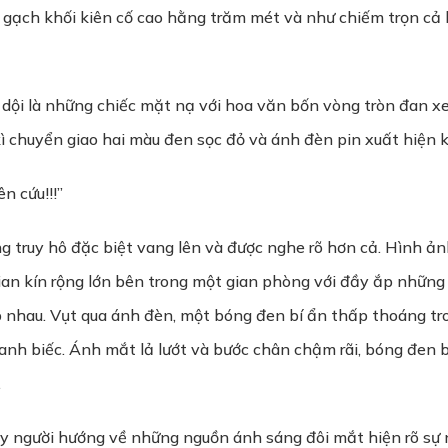
 gạch khối kiên cố cao hằng trăm mét và như chiếm trọn cả
 dội là những chiếc mặt nạ với hoa văn bốn vòng tròn đan x
kì chuyển giao hai màu đen sọc đỏ và ánh đèn pin xuất hiện 
n cứu!!!”
ng truy hô đặc biệt vang lên và được nghe rõ hơn cả. Hình ả
ian kín rộng lớn bên trong một gian phòng với đầy ắp những 
ếp nhau. Vụt qua ánh đèn, một bóng đen bí ẩn thấp thoáng tr
nh biếc. Ánh mắt lả lướt và bước chân chậm rãi, bóng đen b
.
quay người hướng về những nguồn ánh sáng đôi mắt hiện rõ s