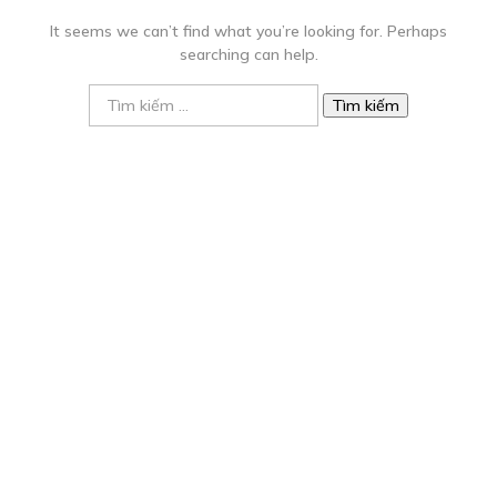
It seems we can’t find what you’re looking for. Perhaps
searching can help.
Tìm
kiếm
cho: