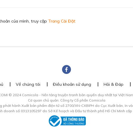
khoản của mình, truy cập
Trang Cài Đặt
hủ
Về chúng tôi
Điều khoản sử dụng
Hỏi & Đáp
COMI © 2024 Comicola - Nền tảng truyện tranh bản quyền duy nhất tại Việt Nam
Cơ quan chủ quản: Công ty Cổ phần Comicola
g phát hành Xuất bản phẩm điện tử số 2700/XN-CXBIPH do Cục Xuất bản, In v
inh doanh số 0313105297 do Sở Kế hoạch và Đầu tư thành phố Hồ Chí Minh cấp