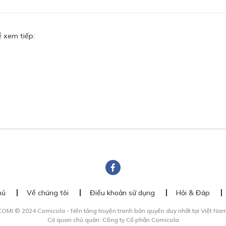
 xem tiếp:
hủ
Về chúng tôi
Điều khoản sử dụng
Hỏi & Đáp
COMI © 2024 Comicola - Nền tảng truyện tranh bản quyền duy nhất tại Việt Nam
Cơ quan chủ quản: Công ty Cổ phần Comicola