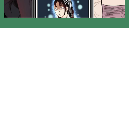
Trang chủ
Về chúng tôi
Điều khoản sử dụng
Hỏi & Đáp
Liên hệ
COMI © 2024 Comicola - Nền tảng truyện tranh bản quyền duy nhất tại
Việt Nam.
Cơ quan chủ quản: Công ty Cổ phần Comicola
Giấy xác nhận Đăng ký hoạt động phát hành Xuất bản phẩm điện tử số
2700/XN-CXBIPH do Cục Xuất bản, In và Phát hành cấp ngày 01/06/2022
Giấy Đăng kí kinh doanh số 0313105297 do Sở Kế hoạch và Đầu tư thành
phố Hồ Chí Minh cấp ngày 21/1/2015