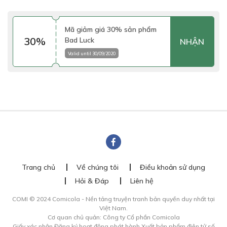
Mã giảm giá 30% sản phẩm
30%
Bad Luck
NHẬN
Valid until 30/09/2020
Trang chủ
Về chúng tôi
Điều khoản sử dụng
Hỏi & Đáp
Liên hệ
COMI © 2024 Comicola - Nền tảng truyện tranh bản quyền duy nhất tại
Việt Nam.
Cơ quan chủ quản: Công ty Cổ phần Comicola
Giấy xác nhận Đăng ký hoạt động phát hành Xuất bản phẩm điện tử số