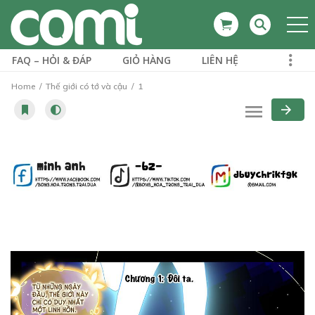
FAQ – HỎI & ĐÁP
GIỎ HÀNG
LIÊN HỆ
Home
Thế giới có tớ và cậu
1